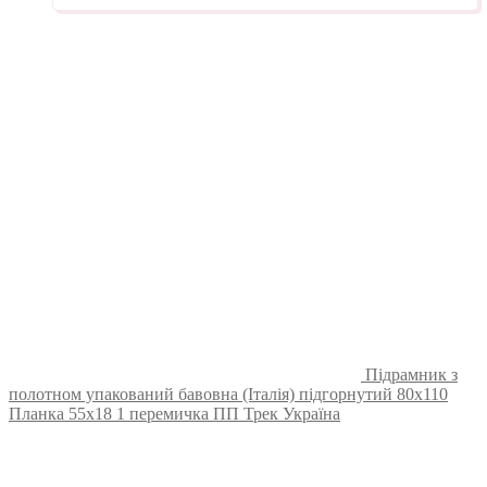
Підрамник з
полотном упакований бавовна (Італія) підгорнутий 80х110
Планка 55х18 1 перемичка ПП Трек Україна