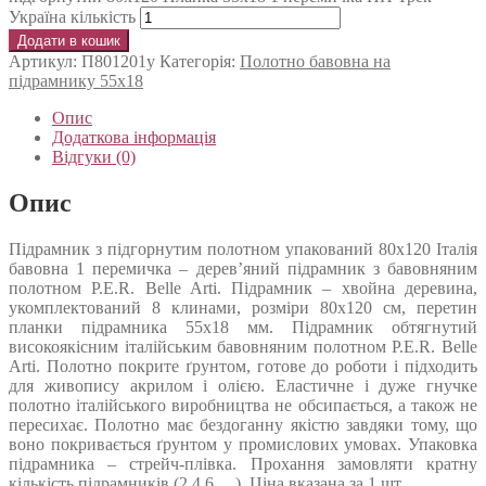
Україна кількість
Додати в кошик
Артикул:
П801201у
Категорія:
Полотно бавовна на
підрамнику 55х18
Опис
Додаткова інформація
Відгуки (0)
Опис
Підрамник з підгорнутим полотном упакований 80х120 Італія
бавовна 1 перемичка – дерев’яний підрамник з бавовняним
полотном P.E.R. Belle Arti. Підрамник – хвойна деревина,
укомплектований 8 клинами, розміри 80х120 см, перетин
планки підрамника 55х18 мм. Підрамник обтягнутий
високоякісним італійським бавовняним полотном P.E.R. Belle
Arti. Полотно покрите ґрунтом, готове до роботи і підходить
для живопису акрилом і олією. Еластичне і дуже гнучке
полотно італійського виробництва не обсипається, а також не
пересихає. Полотно має бездоганну якістю завдяки тому, що
воно покривається ґрунтом у промислових умовах. Упаковка
підрамника – стрейч-плівка. Прохання замовляти кратну
кількість підрамників (2,4,6 …). Ціна вказана за 1 шт.