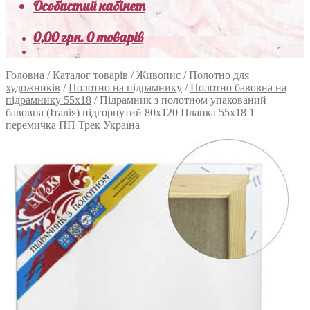
Особистий кабінет
0,00
грн.
0 товарів
Головна
/
Каталог товарів
/
Живопис
/
Полотно для
художників
/
Полотно на підрамнику
/
Полотно бавовна на
підрамнику 55х18
/
Підрамник з полотном упакований
бавовна (Італія) підгорнутий 80х120 Планка 55х18 1
перемичка ПП Трек Україна