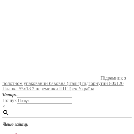
Підрамник з
полотном упакований бавовна (Італія) підгорнутий 80х120
Планка 55х18 2 перемички ПП Трек Україна
Пошук…
Пошук
×
Меню сайту: