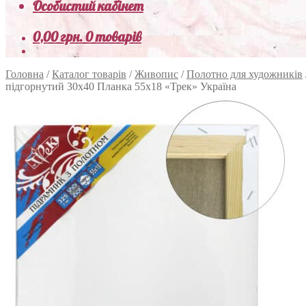
Особистий кабінет
0,00
грн.
0 товарів
Головна
/
Каталог товарів
/
Живопис
/
Полотно для художників
підгорнутий 30х40 Планка 55х18 «Трек» Україна