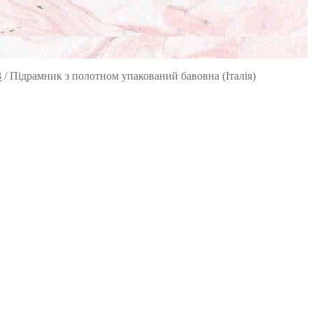
8
/
Підрамник з полотном упакований бавовна (Італія)