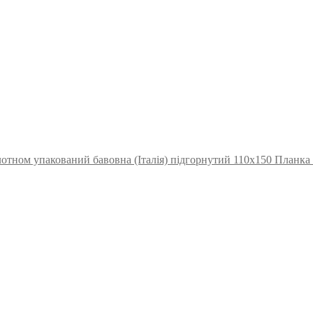
отном упакований бавовна (Італія) підгорнутий 110х150 Планка