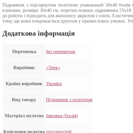
Підрамник з підгорнутим полотном упакований 30х40 Італія 
клинами, розміри 30х40 см, перетин планки підрамника 55х18 
до роботи і підходить для живопису акрилом і олією. Еластичн
тому, що воно покривається ґрунтом у промислових умовах. Упак
Додаткова інформація
Перемичка
без перемичок
Виробник
«Трек»
Країна виробник
Україна
Вид товару
Підрамник з полотном
Матеріал полотна
бавовна (Італія)
Кріплення полотна
підгорнутий