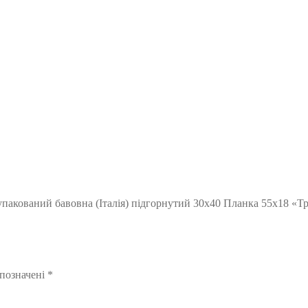
упакований бавовна (Італія) підгорнутий 30х40 Планка 55х18 «Тр
 позначені
*