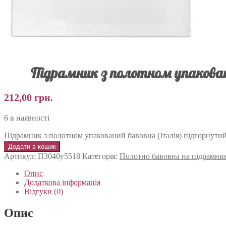
Підрамник з полотном упакован
212,00
грн.
6 в наявності
Підрамник з полотном упакований бавовна (Італія) підгорнутий
Додати в кошик
Артикул:
П3040у5518
Категорія:
Полотно бавовна на підрамни
Опис
Додаткова інформація
Відгуки (0)
Опис