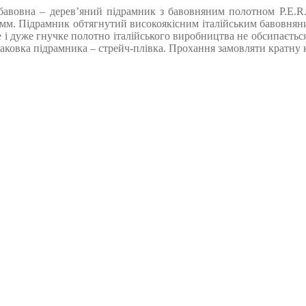
бавовна – дерев’яний підрамник з бавовняним полотном P.E.R. 
мм. Підрамник обтягнутий високоякісним італійським бавовняним
е і дуже гнучке полотно італійського виробництва не обсипається
овка підрамника – стрейч-плівка. Прохання замовляти кратну кіл