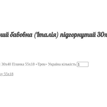
ий бавовна (Італія) підгорнутий 30х
 30х40 Планка 55х18 «Трек» Україна кількість
ку 55х18