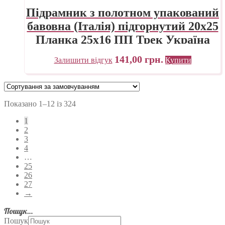
Підрамник з полотном упакований
бавовна (Італія) підгорнутий 20х25
Планка 25х16 ПП Трек Україна
141,00
грн.
Залишити відгук
Купити
Показано 1–12 із 324
1
2
3
4
…
25
26
27
→
Пошук…
Пошук