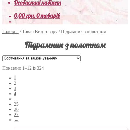
Особистий кабінет
0,00
грн.
0 товарів
Головна
/
Товар Вид товару
/
Підрамник з полотном
Підрамник з полотном
Показано 1–12 із 324
1
2
3
4
…
25
26
27
→