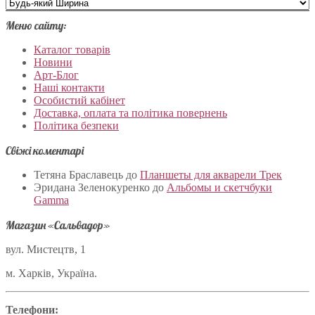
Меню сайту:
Каталог товарів
Новини
Арт-Блог
Наші контакти
Особистий кабінет
Доставка, оплата та політика повернень
Політика безпеки
Свіжі коментарі
Тетяна Браславець
до
Планшеты для акварели Трек
Эридана Зеленокуренко
до
Альбомы и скетчбуки
Gamma
Магазин «Сальвадор»
вул. Мистецтв, 1
м. Харків, Україна.
Телефони: