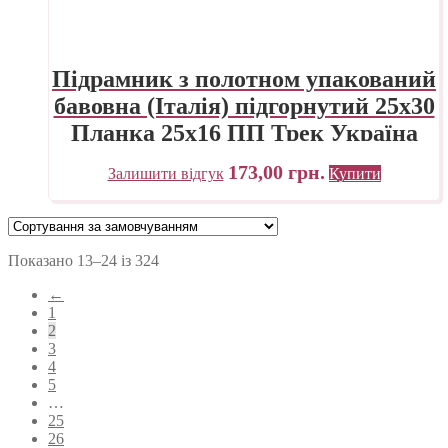
Підрамник з полотном упакований
бавовна (Італія) підгорнутий 25х30
Планка 25х16 ПП Трек Україна
173,00
грн.
Залишити відгук
Купити
Показано 13–24 із 324
←
1
2
3
4
5
…
25
26