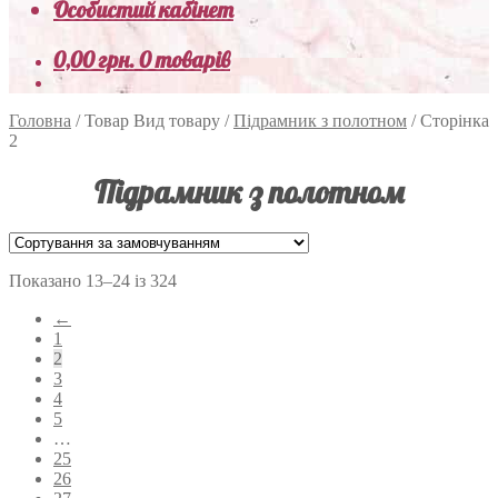
Особистий кабінет
0,00
грн.
0 товарів
Головна
/
Товар Вид товару
/
Підрамник з полотном
/
Сторінка
2
Підрамник з полотном
Показано 13–24 із 324
←
1
2
3
4
5
…
25
26