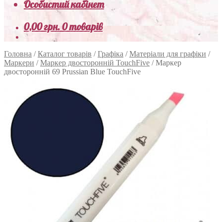
Особистий кабінет
0,00
грн.
0 товарів
Головна
/
Каталог товарів
/
Графіка
/
Матеріали для графіки
/
Маркери
/
Маркер двосторонній TouchFive
/
Маркер
двосторонній 69 Prussian Blue TouchFive