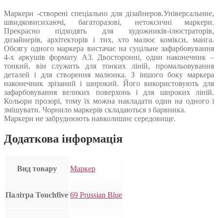
Маркери -створені спеціально для дізайнеров.Універсальние,
швидковисихаючі, багаторазові, нетоксичні маркери.
Прекрасно підходять для художників-ілюстраторів,
дизайнерів, архітекторів і тих, хто малює комікси, манга.
Обсягу одного маркера вистачає на суцільне зафарбовування
4-х аркушів формату А3. Двосторонні, один наконечник –
тонкий, він служить для тонких ліній, промальовування
деталей і для створення малюнка. З іншого боку маркера
наконечник зрізаний і широкий. Його використовують для
зафарбовування великих поверхонь і для широких ліній.
Кольори прозорі, тому їх можна накладати один на одного і
змішувати. Чорнило маркерів складаються з барвника.
Маркери не забруднюють навколишнє середовище.
Додаткова інформація
Вид товару
Маркер
Палітра Touchfive
69 Prussian Blue