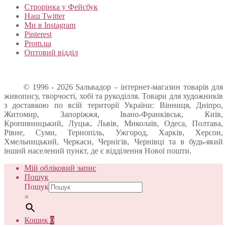
Строрінка у Фейсбук
Наш Twitter
Ми в Instagram
Pinterest
Prom.ua
Оптовий відділ
© 1996 - 2026 Sальвадор – інтернет-магазин товарів для
живопису, творчості, хобі та рукоділля. Товари для художників
з доставкою по всій території України: Вінниця, Дніпро,
Житомир, Запоріжжя, Івано-Франківськ, Київ,
Кропивницький, Луцьк, Львів, Миколаїв, Одеса, Полтава,
Рівне, Суми, Тернопіль, Ужгород, Харків, Херсон,
Хмельницький, Черкаси, Чернігів, Чернівці та в будь-який
інший населений пункт, де є відділення Нової пошти.
Мій обліковий запис
Пошук
Пошук
×
Кошик
0