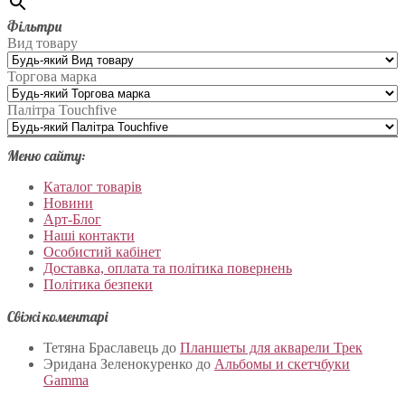
Фільтри
Вид товару
Торгова марка
Палітра Touchfive
Меню сайту:
Каталог товарів
Новини
Арт-Блог
Наші контакти
Особистий кабінет
Доставка, оплата та політика повернень
Політика безпеки
Свіжі коментарі
Тетяна Браславець
до
Планшеты для акварели Трек
Эридана Зеленокуренко
до
Альбомы и скетчбуки
Gamma