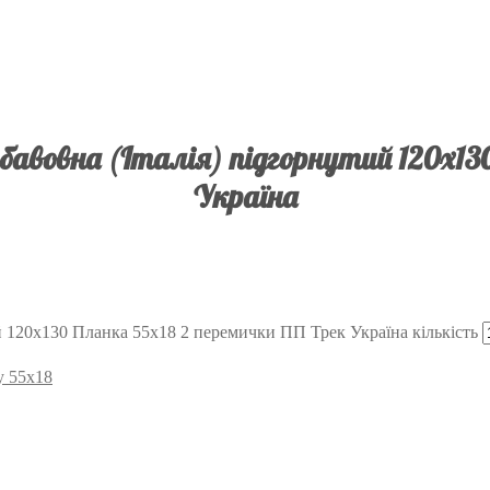
авовна (Італія) підгорнутий 120х13
Україна
й 120х130 Планка 55х18 2 перемички ПП Трек Україна кількість
у 55х18