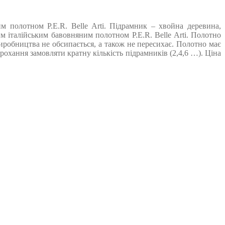
 полотном P.E.R. Belle Arti. Підрамник – хвойна деревина,
 італійським бавовняним полотном P.E.R. Belle Arti. Полотно
виробництва не обсипається, а також не пересихає. Полотно має
охання замовляти кратну кількість підрамників (2,4,6 …). Ціна