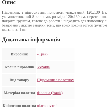
Опис
Підрамник з підгорнутим полотном упакований 120х130 Італ
укомплектований 8 клинами, розміри 120х130 см, перетин пла
покрите ґрунтом, готове до роботи і підходить для живопису а
бездоганну якістю завдяки тому, що воно покривається ґрунтом
вказана за 1 шт.
Додаткова інформація
Виробник
«Трек»
Країна виробник
Україна
Вид товару
Підрамник з полотном
Матеріал полотна
бавовна (Італія)
Кріплення полотна
підгорнутий