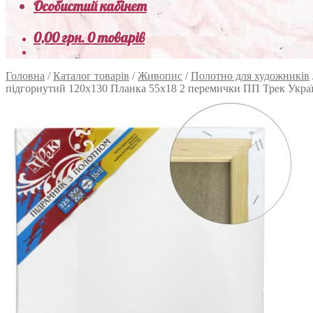
Особистий кабінет
0,00
грн.
0 товарів
Головна
/
Каталог товарів
/
Живопис
/
Полотно для художників
підгорнутий 120х130 Планка 55х18 2 перемички ПП Трек Укра