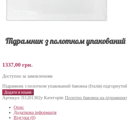
Підрамник з полотном упакований б
1337,00
грн.
Доступно за замовленням
Підрамник з полотном упакований бавовна (Італія) підгорнути
Додати в кошик
Артикул:
П1201302у
Категорія:
Полотно бавовна на підрамник
Опис
Додаткова інформація
Відгуки (0)