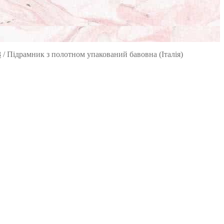
8
/
Підрамник з полотном упакований бавовна (Італія)