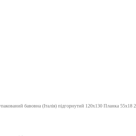
упакований бавовна (Італія) підгорнутий 120х130 Планка 55х18 