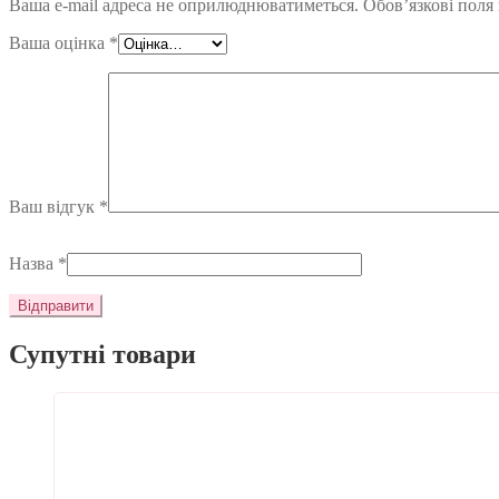
Ваша e-mail адреса не оприлюднюватиметься.
Обов’язкові поля
Ваша оцінка
*
Ваш відгук
*
Назва
*
Супутні товари