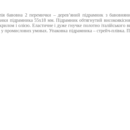
ія бавовна 2 перемички – дерев’яний підрамник з бавовняним
нки підрамника 55х18 мм. Підрамник обтягнутий високоякісним
крилом і олією. Еластичне і дуже гнучке полотно італійського 
 у промислових умовах. Упаковка підрамника – стрейч-плівка. Пр