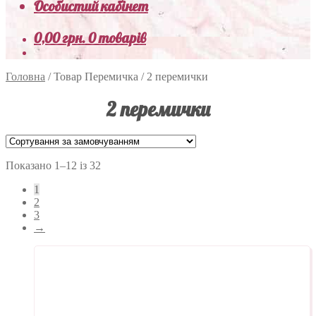
Особистий кабінет
0,00
грн.
0 товарів
Головна
/
Товар Перемичка
/
2 перемички
2 перемички
Показано 1–12 із 32
1
2
3
→