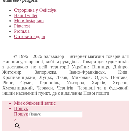
Наші веб – ресурси:
Строрінка у Фейсбук
Наш Twitter
Ми в Instagram
Pinterest
Prom.ua
Оптовий відділ
© 1996 - 2026 Sальвадор – інтернет-магазин товарів для
живопису, творчості, хобі та рукоділля. Товари для художників
з доставкою по всій території України: Вінниця, Дніпро,
Житомир, Запоріжжя, Івано-Франківськ, Київ,
Кропивницький, Луцьк, Львів, Миколаїв, Одеса, Полтава,
Рівне, Суми, Тернопіль, Ужгород, Харків, Херсон,
Хмельницький, Черкаси, Чернігів, Чернівці та в будь-який
інший населений пункт, де є відділення Нової пошти.
Мій обліковий запис
Пошук
Пошук
×