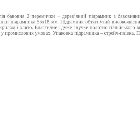
ія бавовна 2 перемички – дерев’яний підрамник з бавовняним
нки підрамника 55х18 мм. Підрамник обтягнутий високоякісним
крилом і олією. Еластичне і дуже гнучке полотно італійського 
 у промислових умовах. Упаковка підрамника – стрейч-плівка. Пр