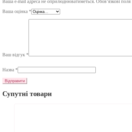
Ваша e-mail адреса не оприлюднюватиметься.
Обов’язкові поля
Ваша оцінка
*
Ваш відгук
*
Назва
*
Супутні товари