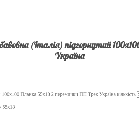
авовна (Італія) підгорнутий 100х10
Україна
й 100х100 Планка 55х18 2 перемички ПП Трек Україна кількість
у 55х18