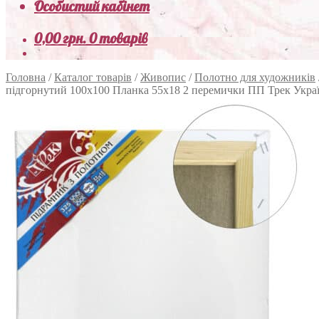
Особистий кабінет
0,00
грн.
0 товарів
Головна
/
Каталог товарів
/
Живопис
/
Полотно для художників
підгорнутий 100х100 Планка 55х18 2 перемички ПП Трек Укра