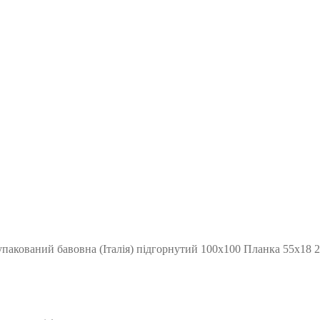
упакований бавовна (Італія) підгорнутий 100х100 Планка 55х18 