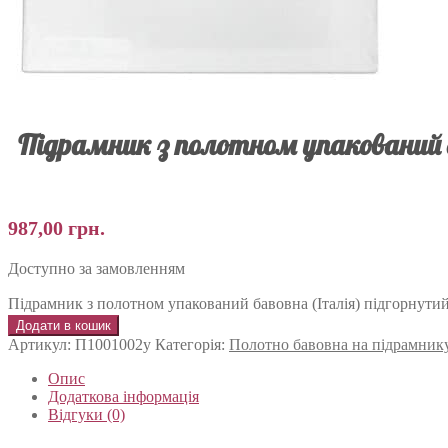
Підрамник з полотном упакований б
987,00
грн.
Доступно за замовленням
Підрамник з полотном упакований бавовна (Італія) підгорнути
Додати в кошик
Артикул:
П1001002у
Категорія:
Полотно бавовна на підрамник
Опис
Додаткова інформація
Відгуки (0)