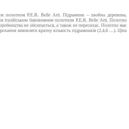
 полотном P.E.R. Belle Arti. Підрамник – хвойна деревина,
 італійським бавовняним полотном P.E.R. Belle Arti. Полотно
виробництва не обсипається, а також не пересихає. Полотно має
охання замовляти кратну кількість підрамників (2,4,6 …). Ціна