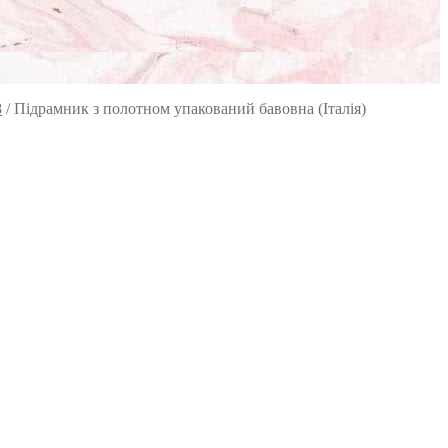
8
/
Підрамник з полотном упакований бавовна (Італія)