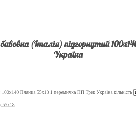
авовна (Італія) підгорнутий 100х14
Україна
й 100х140 Планка 55х18 1 перемичка ПП Трек Україна кількість
у 55х18