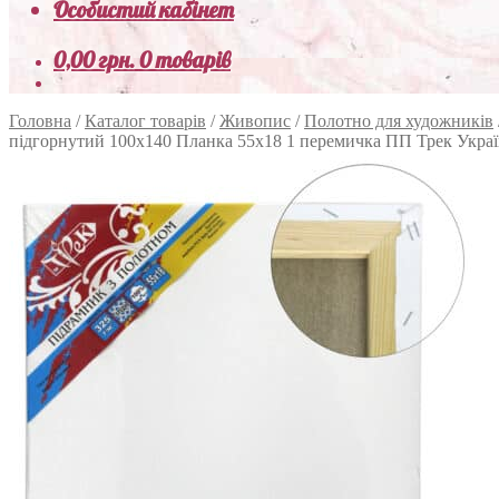
Особистий кабінет
0,00
грн.
0 товарів
Головна
/
Каталог товарів
/
Живопис
/
Полотно для художників
підгорнутий 100х140 Планка 55х18 1 перемичка ПП Трек Украї