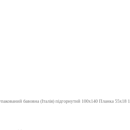
упакований бавовна (Італія) підгорнутий 100х140 Планка 55х18 