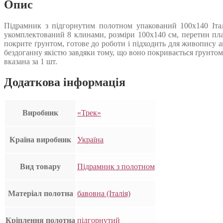
Опис
Підрамник з підгорнутим полотном упакований 100х140 Італ
укомплектований 8 клинами, розміри 100х140 см, перетин пла
покрите ґрунтом, готове до роботи і підходить для живопису а
бездоганну якістю завдяки тому, що воно покривається ґрунтом
вказана за 1 шт.
Додаткова інформація
Виробник
«Трек»
Країна виробник
Україна
Вид товару
Підрамник з полотном
Матеріал полотна
бавовна (Італія)
Кріплення полотна
підгорнутий