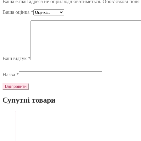
Ваша e-mail адреса не оприлюднюватиметься.
Обов’язкові поля
Ваша оцінка
*
Ваш відгук
*
Назва
*
Супутні товари