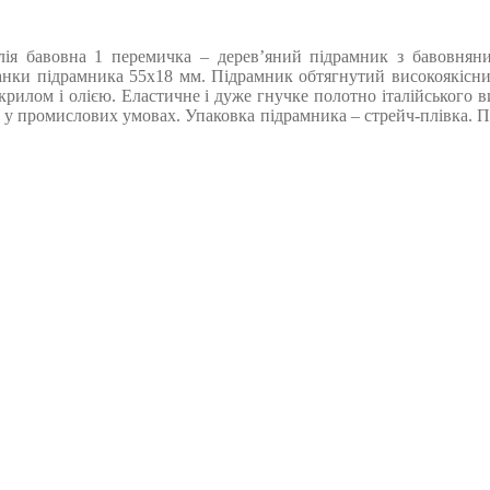
ія бавовна 1 перемичка – дерев’яний підрамник з бавовняним
нки підрамника 55х18 мм. Підрамник обтягнутий високоякісним
крилом і олією. Еластичне і дуже гнучке полотно італійського 
 у промислових умовах. Упаковка підрамника – стрейч-плівка. Пр