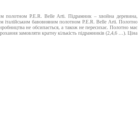
 полотном P.E.R. Belle Arti. Підрамник – хвойна деревина,
 італійським бавовняним полотном P.E.R. Belle Arti. Полотно
виробництва не обсипається, а також не пересихає. Полотно має
охання замовляти кратну кількість підрамників (2,4,6 …). Ціна