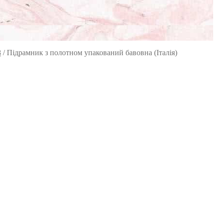
8
/
Підрамник з полотном упакований бавовна (Італія)