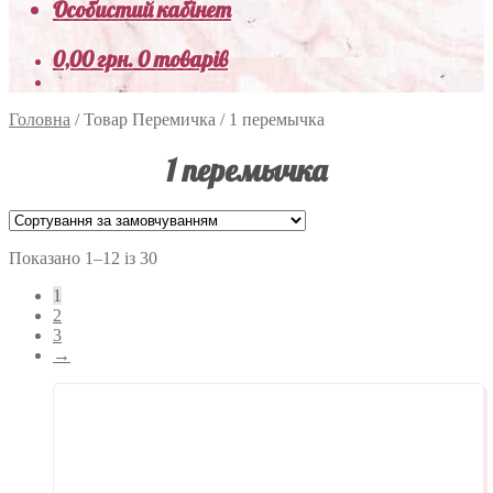
Особистий кабінет
0,00
грн.
0 товарів
Головна
/
Товар Перемичка
/
1 перемычка
1 перемычка
Показано 1–12 із 30
1
2
3
→