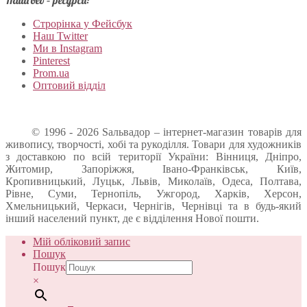
Наші веб – ресурси:
Строрінка у Фейсбук
Наш Twitter
Ми в Instagram
Pinterest
Prom.ua
Оптовий відділ
© 1996 - 2026 Sальвадор – інтернет-магазин товарів для
живопису, творчості, хобі та рукоділля. Товари для художників
з доставкою по всій території України: Вінниця, Дніпро,
Житомир, Запоріжжя, Івано-Франківськ, Київ,
Кропивницький, Луцьк, Львів, Миколаїв, Одеса, Полтава,
Рівне, Суми, Тернопіль, Ужгород, Харків, Херсон,
Хмельницький, Черкаси, Чернігів, Чернівці та в будь-який
інший населений пункт, де є відділення Нової пошти.
Мій обліковий запис
Пошук
Пошук
×