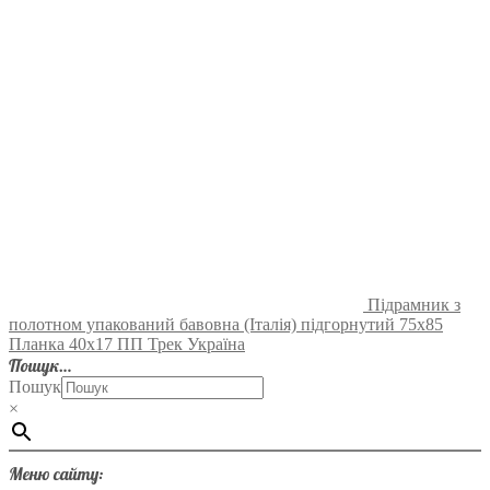
Підрамник з
полотном упакований бавовна (Італія) підгорнутий 75х85
Планка 40х17 ПП Трек Україна
Пошук…
Пошук
×
Меню сайту: