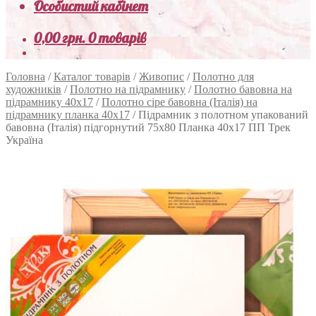
Особистий кабінет
0,00
грн.
0 товарів
Головна
/
Каталог товарів
/
Живопис
/
Полотно для
художників
/
Полотно на підрамнику
/
Полотно бавовна на
підрамнику 40х17
/
Полотно сіре бавовна (Італія) на
підрамнику планка 40х17
/
Підрамник з полотном упакований
бавовна (Італія) підгорнутий 75х80 Планка 40х17 ПП Трек
Україна