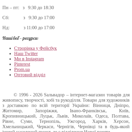
Пн – пт: з 9:30 до 18:30
Сб: з 9:30 до 17:00
Нд: з 11:00 до 17:00
Наші веб – ресурси:
Строрінка у Фейсбук
Наш Twitter
Ми в Instagram
Pinterest
Prom.ua
Оптовий відділ
© 1996 - 2026 Sальвадор – інтернет-магазин товарів для
живопису, творчості, хобі та рукоділля. Товари для художників
з доставкою по всій території України: Вінниця, Дніпро,
Житомир, Запоріжжя, Івано-Франківськ, Київ,
Кропивницький, Луцьк, Львів, Миколаїв, Одеса, Полтава,
Рівне, Суми, Тернопіль, Ужгород, Харків, Херсон,
Хмельницький, Черкаси, Чернігів, Чернівці та в будь-який
інший населений пункт, де є відділення Нової пошти.