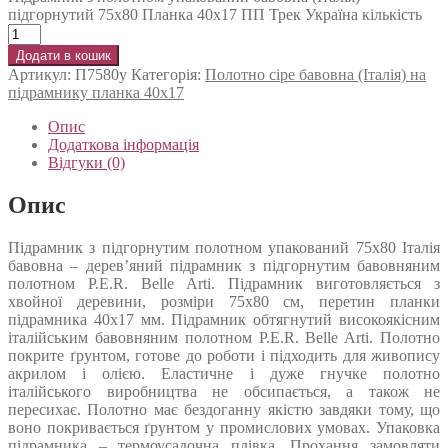
підгорнутий 75х80 Планка 40х17 ПП Трек Україна кількість
Додати в кошик
Артикул:
П7580у
Категорія:
Полотно сіре бавовна (Італія) на
підрамнику планка 40х17
Опис
Додаткова інформація
Відгуки (0)
Опис
Підрамник з підгорнутим полотном упакований 75х80 Італія
бавовна – дерев’яний підрамник з підгорнутим бавовняним
полотном P.E.R. Belle Arti. Підрамник виготовляється з
хвойної деревини, розміри 75х80 см, перетин планки
підрамника 40х17 мм. Підрамник обтягнутий високоякісним
італійським бавовняним полотном P.E.R. Belle Arti. Полотно
покрите ґрунтом, готове до роботи і підходить для живопису
акрилом і олією. Еластичне і дуже гнучке полотно
італійського виробництва не обсипається, а також не
пересихає. Полотно має бездоганну якістю завдяки тому, що
воно покривається ґрунтом у промислових умовах. Упаковка
підрамника – термоусадочна плівка. Прохання замовляти