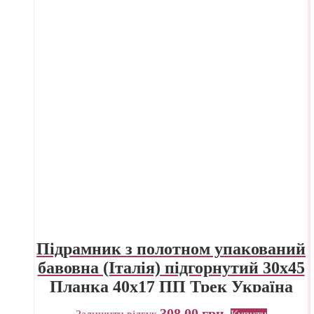
Підрамник з полотном упакований
бавовна (Італія) підгорнутий 30х45
Планка 40х17 ПП Трек Україна
308,00
грн.