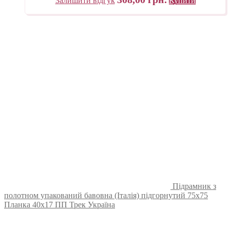
Залишити відгук
Купити
Підрамник з
полотном упакований бавовна (Італія) підгорнутий 75х75
Планка 40х17 ПП Трек Україна