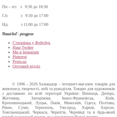
Пн – пт: з 9:30 до 18:30
Сб: з 9:30 до 17:00
Нд: з 11:00 до 17:00
Наші веб – ресурси:
Строрінка у Фейсбук
Наш Twitter
Ми в Instagram
Pinterest
Prom.ua
Оптовий відділ
© 1996 - 2026 Sальвадор – інтернет-магазин товарів для
живопису, творчості, хобі та рукоділля. Товари для художників
з доставкою по всій території України: Вінниця, Дніпро,
Житомир, Запоріжжя, Івано-Франківськ, Київ,
Кропивницький, Луцьк, Львів, Миколаїв, Одеса, Полтава,
Рівне, Суми, Тернопіль, Ужгород, Харків, Херсон,
Хмельницький, Черкаси, Чернігів, Чернівці та в будь-який
інший населений пункт, де є відділення Нової пошти.