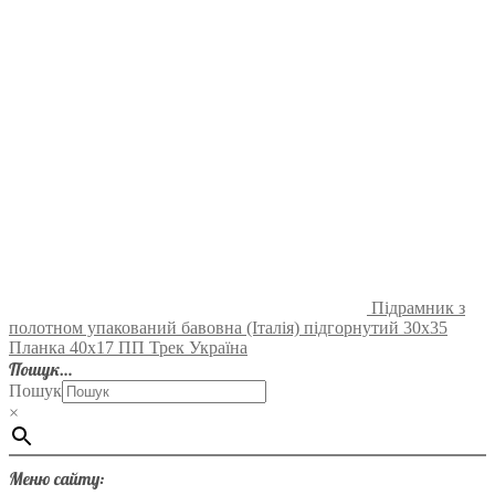
Підрамник з
полотном упакований бавовна (Італія) підгорнутий 30х35
Планка 40х17 ПП Трек Україна
Пошук…
Пошук
×
Меню сайту: