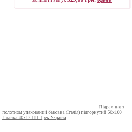
Залишити відгук
Купити
Підрамник з
полотном упакований бавовна (Італія) підгорнутий 50х100
Планка 40х17 ПП Трек Україна