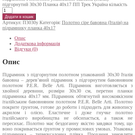
підгорнутий 30х30 Планка 40х17 ПП Трек Україна кількість
Додати в кошик
Артикул:
П3030у
Категорія:
Полотно сіре бавовна (Італія) на
підрамнику планка 40х17
Опис
Додаткова інформація
Відгуки (0)
Опис
Підрамник з підгорнутим полотном упакований 30х30 Італія
бавовна – дерев’яний підрамник з підгорнутим бавовняним
полотном P.E.R. Belle Arti. Підрамник виготовляється з
хвойної деревини, розміри 30х30 см, перетин планки
підрамника 40х17 мм. Підрамник обтягнутий високоякісним
італійським бавовняним полотном P.E.R. Belle Arti. Полотно
покрите ґрунтом, готове до роботи і підходить для живопису
акрилом і олією. Еластичне і дуже гнучке полотно
італійського виробництва не обсипається, а також не
пересихає. Полотно має бездоганну якістю завдяки тому, що
воно покривається ґрунтом у промислових умовах. Упаковка
підрамника – термоусадочна плівка. Прохання замовляти