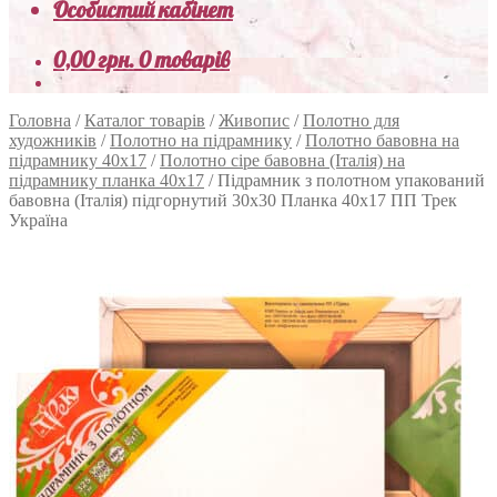
Особистий кабінет
0,00
грн.
0 товарів
Головна
/
Каталог товарів
/
Живопис
/
Полотно для
художників
/
Полотно на підрамнику
/
Полотно бавовна на
підрамнику 40х17
/
Полотно сіре бавовна (Італія) на
підрамнику планка 40х17
/
Підрамник з полотном упакований
бавовна (Італія) підгорнутий 30х30 Планка 40х17 ПП Трек
Україна