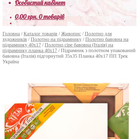
Особистий кабінет
0,00
грн.
0 товарів
Головна
/
Каталог товарів
/
Живопис
/
Полотно для
художників
/
Полотно на підрамнику
/
Полотно бавовна на
підрамнику 40х17
/
Полотно сіре бавовна (Італія) на
підрамнику планка 40х17
/
Підрамник з полотном упакований
бавовна (Італія) підгорнутий 35х35 Планка 40х17 ПП Трек
Україна