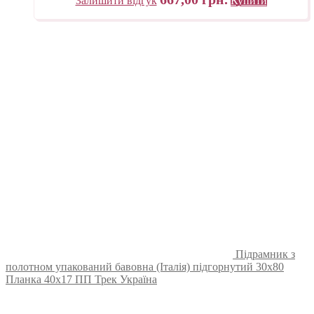
Залишити відгук
Купити
Підрамник з
полотном упакований бавовна (Італія) підгорнутий 30х80
Планка 40х17 ПП Трек Україна