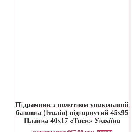
Підрамник з полотном упакований
бавовна (Італія) підгорнутий 45х95
Планка 40х17 «Трек» Україна
667,00
грн.