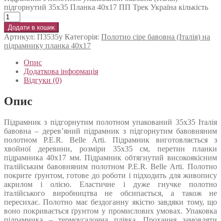
підгорнутий 35х35 Планка 40х17 ПП Трек Україна кількість
Додати в кошик
Артикул:
П3535у
Категорія:
Полотно сіре бавовна (Італія) на
підрамнику планка 40х17
Опис
Додаткова інформація
Відгуки (0)
Опис
Підрамник з підгорнутим полотном упакований 35х35 Італія
бавовна – дерев’яний підрамник з підгорнутим бавовняним
полотном P.E.R. Belle Arti. Підрамник виготовляється з
хвойної деревини, розміри 35х35 см, перетин планки
підрамника 40х17 мм. Підрамник обтягнутий високоякісним
італійським бавовняним полотном P.E.R. Belle Arti. Полотно
покрите ґрунтом, готове до роботи і підходить для живопису
акрилом і олією. Еластичне і дуже гнучке полотно
італійського виробництва не обсипається, а також не
пересихає. Полотно має бездоганну якістю завдяки тому, що
воно покривається ґрунтом у промислових умовах. Упаковка
підрамника – термоусадочна плівка. Прохання замовляти