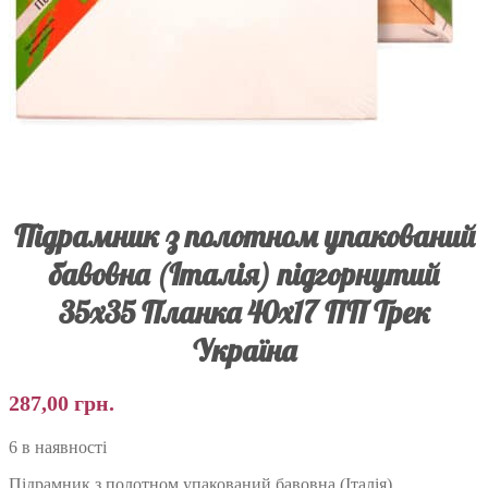
Підрамник з полотном упакований
бавовна (Італія) підгорнутий
35х35 Планка 40х17 ПП Трек
Україна
287,00
грн.
6 в наявності
Підрамник з полотном упакований бавовна (Італія)