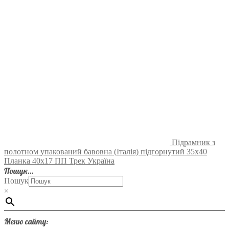
Підрамник з
полотном упакований бавовна (Італія) підгорнутий 35х40
Планка 40х17 ПП Трек Україна
Пошук…
Пошук
×
Меню сайту: