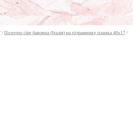
7
/
Полотно сіре бавовна (Італія) на підрамнику планка 40х17
/