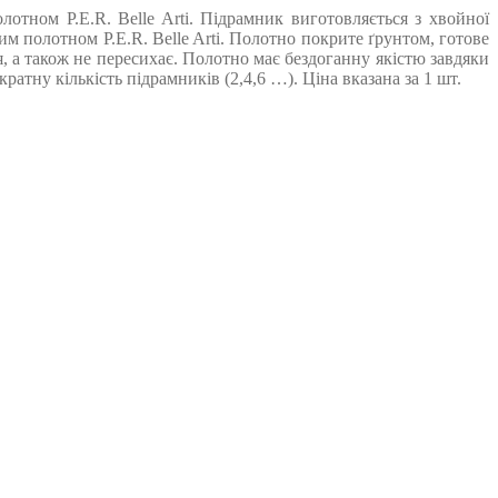
тном P.E.R. Belle Arti. Підрамник виготовляється з хвойної
 полотном P.E.R. Belle Arti. Полотно покрите ґрунтом, готове
, а також не пересихає. Полотно має бездоганну якістю завдяки
тну кількість підрамників (2,4,6 …). Ціна вказана за 1 шт.