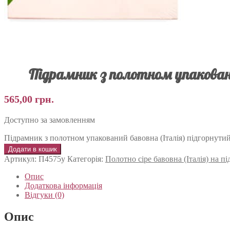
Підрамник з полотном упаковани
565,00
грн.
Доступно за замовленням
Підрамник з полотном упакований бавовна (Італія) підгорнутий
Додати в кошик
Артикул:
П4575у
Категорія:
Полотно сіре бавовна (Італія) на 
Опис
Додаткова інформація
Відгуки (0)
Опис