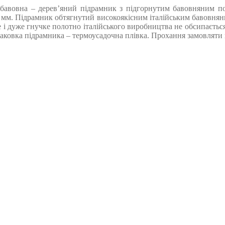
бавовна – дерев’яний підрамник з підгорнутим бавовняним поло
 мм. Підрамник обтягнутий високоякісним італійським бавовняним
е і дуже гнучке полотно італійського виробництва не обсипається
овка підрамника – термоусадочна плівка. Прохання замовляти кра