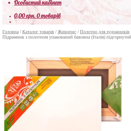
Особистий кабінет
0,00
грн.
0 товарів
Головна
/
Каталог товарів
/
Живопис
/
Полотно для художників
Підрамник з полотном упакований бавовна (Італія) підгорнути