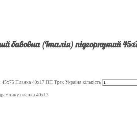
й бавовна (Італія) підгорнутий 45х
 45х75 Планка 40х17 ПП Трек Україна кількість
підрамнику планка 40х17