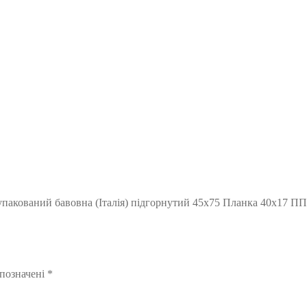
упакований бавовна (Італія) підгорнутий 45х75 Планка 40х17 ПП
 позначені
*