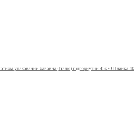
отном упакований бавовна (Італія) підгорнутий 45х70 Планка 4