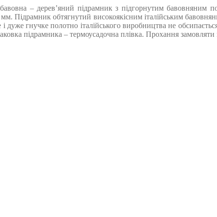
бавовна – дерев’яний підрамник з підгорнутим бавовняним поло
 мм. Підрамник обтягнутий високоякісним італійським бавовняним
е і дуже гнучке полотно італійського виробництва не обсипається
овка підрамника – термоусадочна плівка. Прохання замовляти кра