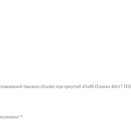
упакований бавовна (Італія) підгорнутий 45х80 Планка 40х17 ПП
 позначені
*