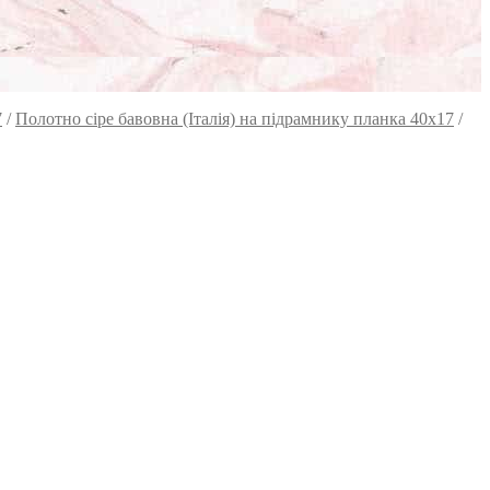
7
/
Полотно сіре бавовна (Італія) на підрамнику планка 40х17
/