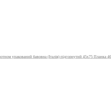
отном упакований бавовна (Італія) підгорнутий 45х75 Планка 4