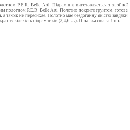
тном P.E.R. Belle Arti. Підрамник виготовляється з хвойної
 полотном P.E.R. Belle Arti. Полотно покрите ґрунтом, готове
, а також не пересихає. Полотно має бездоганну якістю завдяки
тну кількість підрамників (2,4,6 …). Ціна вказана за 1 шт.