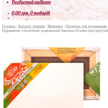
Особистий кабінет
0,00
грн.
0 товарів
Головна
/
Каталог товарів
/
Живопис
/
Полотно для художників
Підрамник з полотном упакований бавовна (Італія) підгорнути