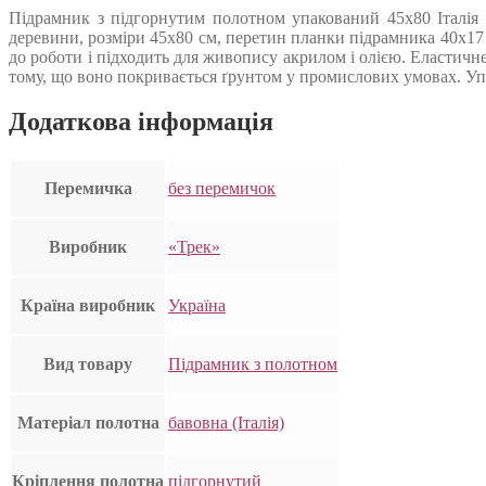
Підрамник з підгорнутим полотном упакований 45х80 Італія 
деревини, розміри 45х80 см, перетин планки підрамника 40х17
до роботи і підходить для живопису акрилом і олією. Еластичн
тому, що воно покривається ґрунтом у промислових умовах. Упак
Додаткова інформація
Перемичка
без перемичок
Виробник
«Трек»
Країна виробник
Україна
Вид товару
Підрамник з полотном
Матеріал полотна
бавовна (Італія)
Кріплення полотна
підгорнутий