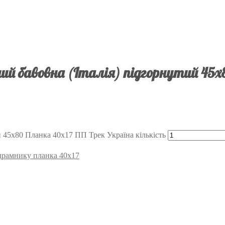
й бавовна (Італія) підгорнутий 45х
 45х80 Планка 40х17 ПП Трек Україна кількість
підрамнику планка 40х17