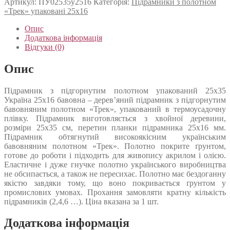
Артикул:
ПУ02535у2516
Категорія:
Підрамники з полотном
«Трек» упаковані 25x16
Опис
Додаткова інформація
Відгуки (0)
Опис
Підрамник з підгорнутим полотном упакований 25х35
Україна 25х16 бавовна – дерев’яний підрамник з підгорнутим
бавовняним полотном «Трек», упакований в термоусадочну
плівку. Підрамник виготовляється з хвойної деревини,
розміри 25х35 см, перетин планки підрамника 25х16 мм.
Підрамник обтягнутий високоякісним українським
бавовняним полотном «Трек». Полотно покрите ґрунтом,
готове до роботи і підходить для живопису акрилом і олією.
Еластичне і дуже гнучке полотно українського виробництва
не обсипається, а також не пересихає. Полотно має бездоганну
якістю завдяки тому, що воно покривається ґрунтом у
промислових умовах. Прохання замовляти кратну кількість
підрамників (2,4,6 …). Ціна вказана за 1 шт.
Додаткова інформація