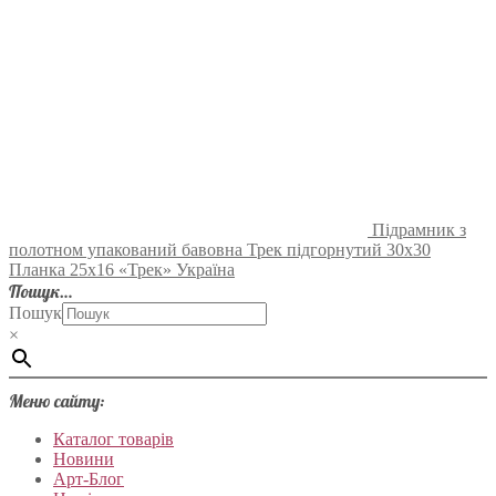
Підрамник з
полотном упакований бавовна Трек підгорнутий 30х30
Планка 25х16 «Трек» Україна
Пошук…
Пошук
×
Меню сайту:
Каталог товарів
Новини
Арт-Блог