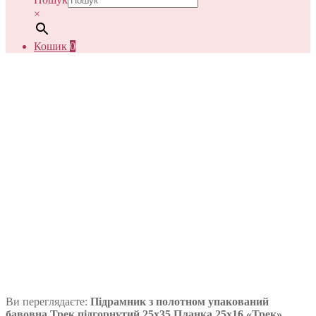
×
Кошик
0
Ви переглядаєте:
Підрамник з полотном упакований
бавовна Трек підгорнутий 25х35 Планка 25х16 «Трек»