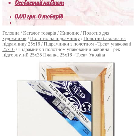
Особистий кабінет
0,00
грн.
0 товарів
Головна
/
Каталог товарів
/
Живопис
/
Полотно для
художників
/
Полотно на підрамнику
/
Полотно бавовна на
підрамнику 25х16
/
Підрамники з полотном «Трек» упаковані
25x16
/
Підрамник з полотном упакований бавовна Трек
підгорнутий 25х35 Планка 25х16 «Трек» Україна