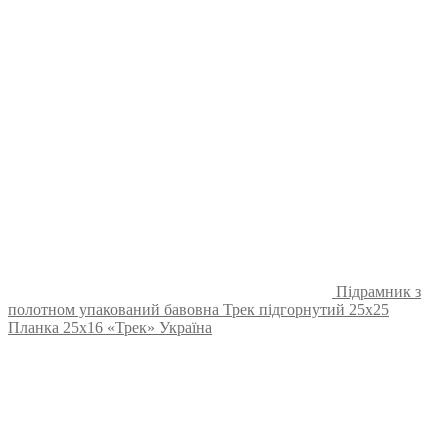
Підрамник з
полотном упакований бавовна Трек підгорнутий 25х25
Планка 25х16 «Трек» Україна