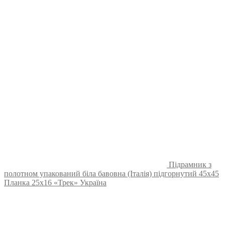
Підрамник з
полотном упакований біла бавовна (Італія) підгорнутий 45х45
Планка 25х16 «Трек» Україна