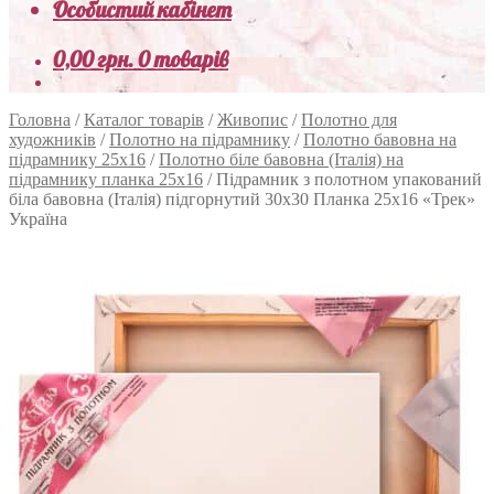
Особистий кабінет
0,00
грн.
0 товарів
Головна
/
Каталог товарів
/
Живопис
/
Полотно для
художників
/
Полотно на підрамнику
/
Полотно бавовна на
підрамнику 25х16
/
Полотно біле бавовна (Італія) на
підрамнику планка 25х16
/
Підрамник з полотном упакований
біла бавовна (Італія) підгорнутий 30х30 Планка 25х16 «Трек»
Україна