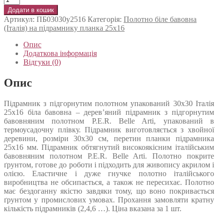
Додати в кошик
Артикул:
ПБ03030у2516
Категорія:
Полотно біле бавовна
(Італія) на підрамнику планка 25х16
Опис
Додаткова інформація
Відгуки (0)
Опис
Підрамник з підгорнутим полотном упакований 30х30 Італія
25х16 біла бавовна – дерев’яний підрамник з підгорнутим
бавовняним полотном P.E.R. Belle Arti, упакований в
термоусадочну плівку. Підрамник виготовляється з хвойної
деревини, розміри 30х30 см, перетин планки підрамника
25х16 мм. Підрамник обтягнутий високоякісним італійським
бавовняним полотном P.E.R. Belle Arti. Полотно покрите
ґрунтом, готове до роботи і підходить для живопису акрилом і
олією. Еластичне і дуже гнучке полотно італійського
виробництва не обсипається, а також не пересихає. Полотно
має бездоганну якістю завдяки тому, що воно покривається
ґрунтом у промислових умовах. Прохання замовляти кратну
кількість підрамників (2,4,6 …). Ціна вказана за 1 шт.