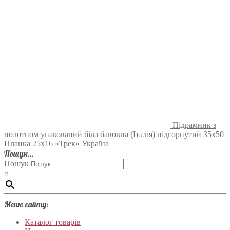
Підрамник з
полотном упакований біла бавовна (Італія) підгорнутий 35х50
Планка 25х16 «Трек» Україна
Пошук…
Пошук
×
Меню сайту:
Каталог товарів