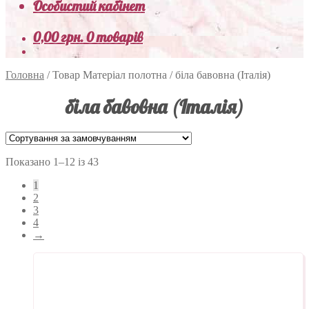
Особистий кабінет
0,00
грн.
0 товарів
Головна
/
Товар Матеріал полотна
/
біла бавовна (Італія)
біла бавовна (Італія)
Показано 1–12 із 43
1
2
3
4
→