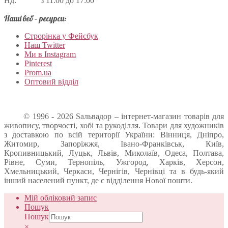
Нд: з 11:00 до 17:00
Наші веб – ресурси:
Строрінка у Фейсбук
Наш Twitter
Ми в Instagram
Pinterest
Prom.ua
Оптовий відділ
© 1996 - 2026 Sальвадор – інтернет-магазин товарів для
живопису, творчості, хобі та рукоділля. Товари для художників
з доставкою по всій території України: Вінниця, Дніпро,
Житомир, Запоріжжя, Івано-Франківськ, Київ,
Кропивницький, Луцьк, Львів, Миколаїв, Одеса, Полтава,
Рівне, Суми, Тернопіль, Ужгород, Харків, Херсон,
Хмельницький, Черкаси, Чернігів, Чернівці та в будь-який
інший населений пункт, де є відділення Нової пошти.
Мій обліковий запис
Пошук
Пошук
×