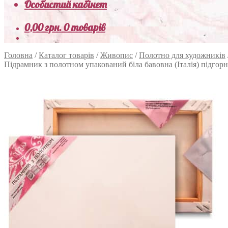
Особистий кабінет
0,00
грн.
0 товарів
Головна
/
Каталог товарів
/
Живопис
/
Полотно для художників
Підрамник з полотном упакований біла бавовна (Італія) підгор