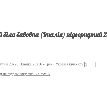
біла бавовна (Італія) підгорнутий 
нутий 20х20 Планка 25х16 «Трек» Україна кількість
я) на підрамнику планка 25х16