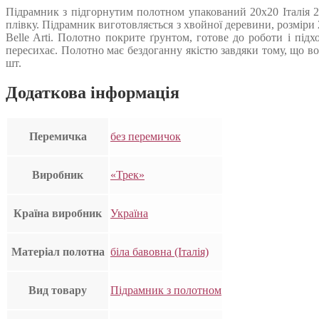
Підрамник з підгорнутим полотном упакований 20х20 Італія 2
плівку. Підрамник виготовляється з хвойної деревини, розмір
Belle Arti. Полотно покрите ґрунтом, готове до роботи і під
пересихає. Полотно має бездоганну якістю завдяки тому, що во
шт.
Додаткова інформація
Перемичка
без перемичок
Виробник
«Трек»
Країна виробник
Україна
Матеріал полотна
біла бавовна (Італія)
Вид товару
Підрамник з полотном