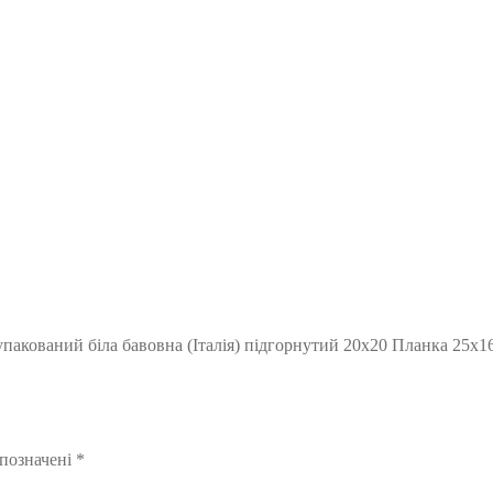
пакований біла бавовна (Італія) підгорнутий 20х20 Планка 25х1
 позначені
*