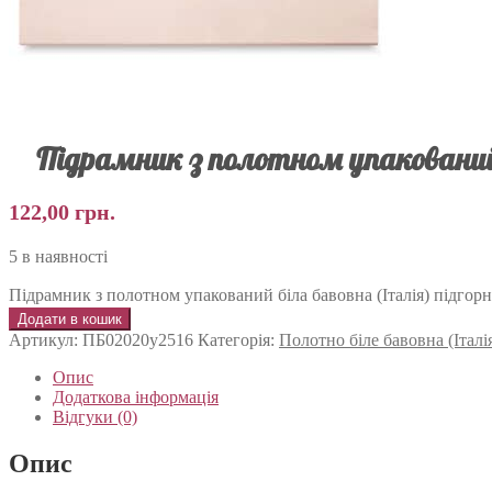
Підрамник з полотном упакований 
122,00
грн.
5 в наявності
Підрамник з полотном упакований біла бавовна (Італія) підгор
Додати в кошик
Артикул:
ПБ02020у2516
Категорія:
Полотно біле бавовна (Італі
Опис
Додаткова інформація
Відгуки (0)
Опис