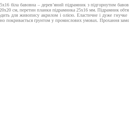
5х16 біла бавовна – дерев’яний підрамник з підгорнутим бавовн
и 20х20 см, перетин планки підрамника 25х16 мм. Підрамник обт
ходить для живопису акрилом і олією. Еластичне і дуже гнучке
но покривається ґрунтом у промислових умовах. Прохання замовл