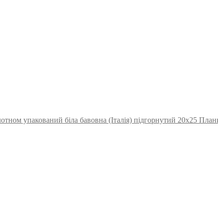
отном упакований біла бавовна (Італія) підгорнутий 20х25 План