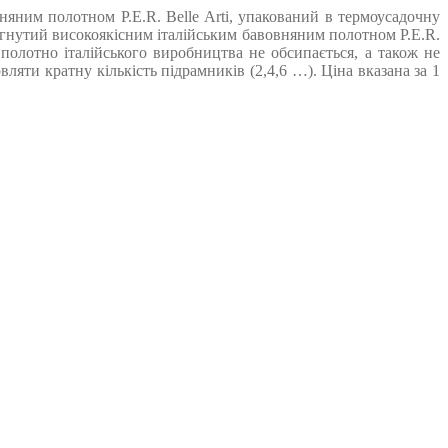
яним полотном P.E.R. Belle Arti, упакований в термоусадочну
ягнутий високоякісним італійським бавовняним полотном P.E.R.
 полотно італійського виробництва не обсипається, а також не
яти кратну кількість підрамників (2,4,6 …). Ціна вказана за 1