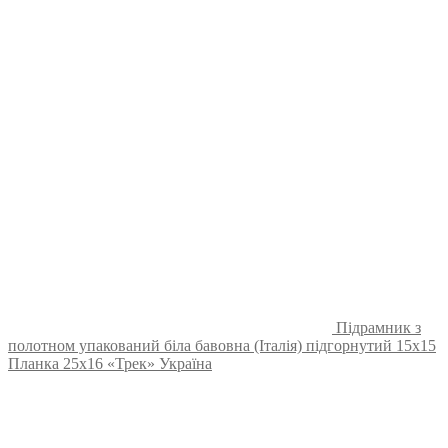
Підрамник з
полотном упакований біла бавовна (Італія) підгорнутий 15х15
Планка 25х16 «Трек» Україна