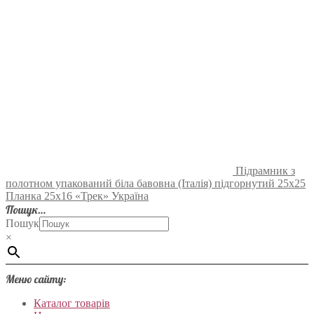
Підрамник з
полотном упакований біла бавовна (Італія) підгорнутий 25х25
Планка 25х16 «Трек» Україна
Пошук…
Пошук
×
Меню сайту:
Каталог товарів