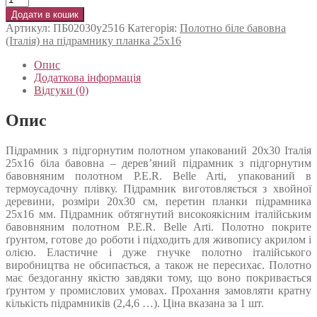
Додати в кошик
Артикул:
ПБ02030у2516
Категорія:
Полотно біле бавовна
(Італія) на підрамнику планка 25х16
Опис
Додаткова інформація
Відгуки (0)
Опис
Підрамник з підгорнутим полотном упакований 20х30 Італія
25х16 біла бавовна – дерев’яний підрамник з підгорнутим
бавовняним полотном P.E.R. Belle Arti, упакований в
термоусадочну плівку. Підрамник виготовляється з хвойної
деревини, розміри 20х30 см, перетин планки підрамника
25х16 мм. Підрамник обтягнутий високоякісним італійським
бавовняним полотном P.E.R. Belle Arti. Полотно покрите
ґрунтом, готове до роботи і підходить для живопису акрилом і
олією. Еластичне і дуже гнучке полотно італійського
виробництва не обсипається, а також не пересихає. Полотно
має бездоганну якістю завдяки тому, що воно покривається
ґрунтом у промислових умовах. Прохання замовляти кратну
кількість підрамників (2,4,6 …). Ціна вказана за 1 шт.