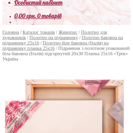
Особистий кабінет
0,00
грн.
0 товарів
Головна
/
Каталог товарів
/
Живопис
/
Полотно для
художників
/
Полотно на підрамнику
/
Полотно бавовна на
підрамнику 25х16
/
Полотно біле бавовна (Італія) на
підрамнику планка 25х16
/
Підрамник з полотном упакований
біла бавовна (Італія) підгорнутий 20х30 Планка 25х16 «Трек»
Україна