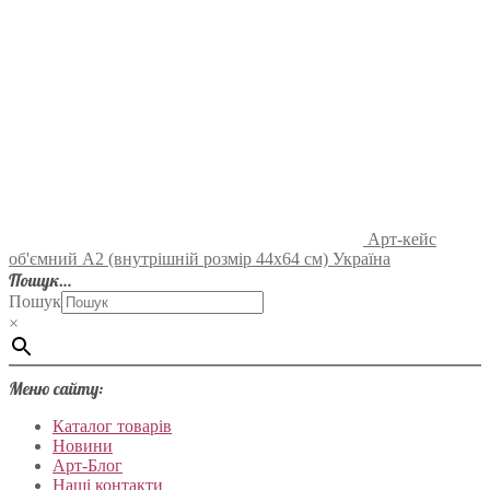
Арт-кейс
об'ємний А2 (внутрішній розмір 44х64 см) Україна
Пошук…
Пошук
×
Меню сайту:
Каталог товарів
Новини
Арт-Блог
Наші контакти