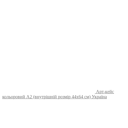
Арт-кейс
кольоровий А2 (внутрішній розмір 44х64 см) Україна