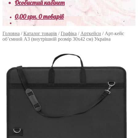
Особистий кабінет
0,00
грн.
0 товарів
Головна
/
Каталог товарів
/
Графіка
/
Арткейси
/
Арт-кейс
об’ємний А3 (внутрішній розмір 30х42 см) Україна