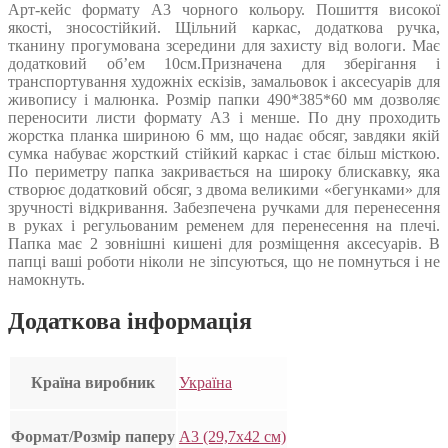
Арт-кейс формату А3 чорного кольору. Пошиття високої
якості, зносостійкий. Щільний каркас, додаткова ручка,
тканину прогумована зсередини для захисту від вологи. Має
додатковий об’ем 10см.Призначена для зберігання і
транспортування художніх ескізів, замальовок і аксесуарів для
живопису і малюнка. Розмір папки 490*385*60 мм дозволяє
переносити листи формату А3 і менше. По дну проходить
жорстка планка шириною 6 мм, що надає обсяг, завдяки якій
сумка набуває жорсткий стійкий каркас і стає більш місткою.
По периметру папка закривається на широку блискавку, яка
створює додатковий обсяг, з двома великими «бегунками» для
зручності відкривання. Забезпечена ручками для перенесення
в руках і регульованим ременем для перенесення на плечі.
Папка має 2 зовнішні кишені для розміщення аксесуарів. В
папці ваші роботи ніколи не зіпсуються, що не помнуться і не
намокнуть.
Додаткова інформація
Країна виробник
Україна
Формат/Розмір паперу
А3 (29,7х42 см)