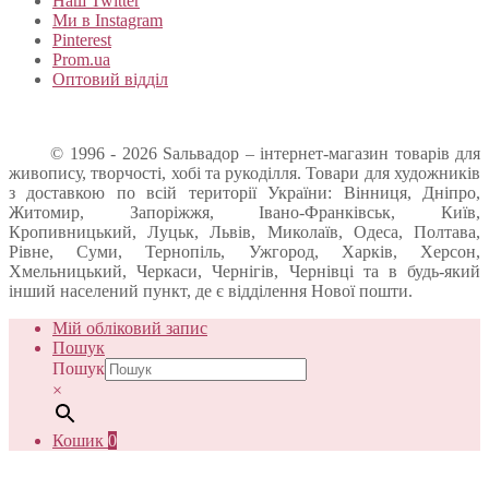
Наш Twitter
Ми в Instagram
Pinterest
Prom.ua
Оптовий відділ
© 1996 - 2026 Sальвадор – інтернет-магазин товарів для
живопису, творчості, хобі та рукоділля. Товари для художників
з доставкою по всій території України: Вінниця, Дніпро,
Житомир, Запоріжжя, Івано-Франківськ, Київ,
Кропивницький, Луцьк, Львів, Миколаїв, Одеса, Полтава,
Рівне, Суми, Тернопіль, Ужгород, Харків, Херсон,
Хмельницький, Черкаси, Чернігів, Чернівці та в будь-який
інший населений пункт, де є відділення Нової пошти.
Мій обліковий запис
Пошук
Пошук
×
Кошик
0