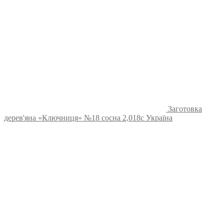
Заготовка
дерев'яна «Ключниця» №18 сосна 2,018с Україна