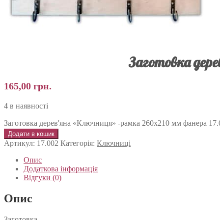
Заготовка дере
165,00
грн.
4 в наявності
Заготовка дерев'яна «Ключниця» -рамка 260х210 мм фанера 17.0
Додати в кошик
Артикул:
17.002
Категорія:
Ключниці
Опис
Додаткова інформація
Відгуки (0)
Опис
Заготовка.