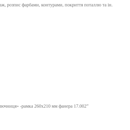
аж, розпис фарбами, контурами, покриття поталлю та ін.
Ключниця» -рамка 260х210 мм фанера 17.002”