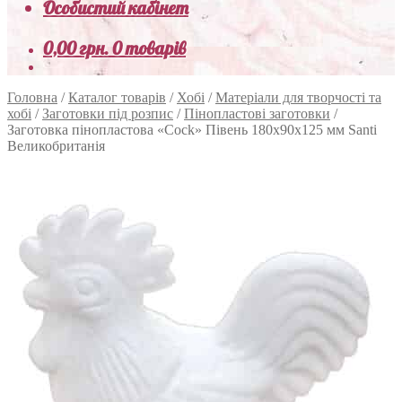
Особистий кабінет
0,00
грн.
0 товарів
Головна
/
Каталог товарів
/
Хобі
/
Матеріали для творчості та
хобі
/
Заготовки під розпис
/
Пінопластові заготовки
/
Заготовка пінопластова «Cock» Півень 180х90х125 мм Santi
Великобританія