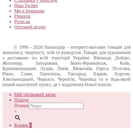
Строрінка у Фейсбук
Наш Twitter
Ми в Instagram
Pinterest
Prom.ua
Оптовий відділ
© 1996 - 2026 Sальвадор – інтернет-магазин товарів для
живопису, творчості, хобі та рукоділля. Товари для художників
з доставкою по всій території України: Вінниця, Дніпро,
Житомир, Запоріжжя, Івано-Франківськ, Київ,
Кропивницький, Луцьк, Львів, Миколаїв, Одеса, Полтава,
Рівне, Суми, Тернопіль, Ужгород, Харків, Херсон,
Хмельницький, Черкаси, Чернігів, Чернівці та в будь-який
інший населений пункт, де є відділення Нової пошти.
Мій обліковий запис
Пошук
Пошук
×
Кошик
0