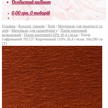
Особистий кабінет
0,00
грн.
0 товарів
Головна
/
Каталог товарів
/
Хобі
/
Матеріали для творчості та
хобі
/
Матеріали для скрапбукінгу
/
Папір креповий
кольоровий
/
Папір креповий110% 26,4 г/м.кв
/
Папір
гофрований 701537 Коричневий 110% 26,4 г/м.кв. 50х200 см
(Т)