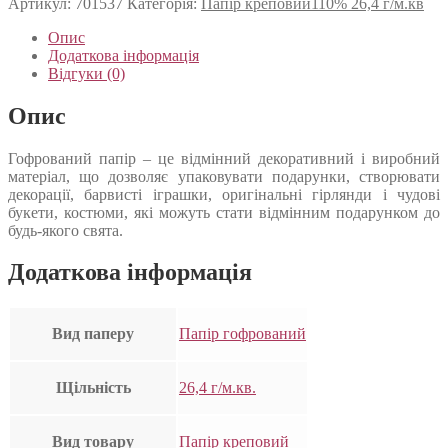
Артикул:
701537
Категорія:
Папір креповий110% 26,4 г/м.кв
Опис
Додаткова інформація
Відгуки (0)
Опис
Гофрований папір – це відмінний декоративний і виробний
матеріал, що дозволяє упаковувати подарунки, створювати
декорації, барвисті іграшки, оригінальні гірлянди і чудові
букети, костюми, які можуть стати відмінним подарунком до
будь-якого свята.
Додаткова інформація
Вид паперу
Папір гофрований
Щільність
26,4 г/м.кв.
Вид товару
Папір креповий