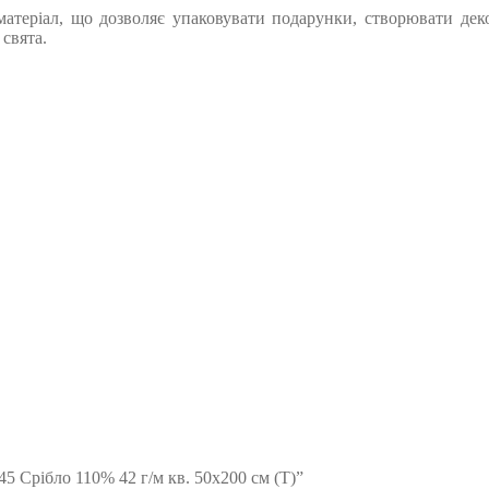
теріал, що дозволяє упаковувати подарунки, створювати декорац
свята.
5 Срібло 110% 42 г/м кв. 50х200 см (Т)”