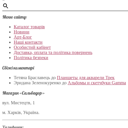
Меню сайту:
Каталог товарів
Новини
Арт-Блог
Наші контакти
Особистий кабінет
Доставка, оплата та політика повернень
Політика безпеки
Свіжі коментарі
Тетяна Браславець
до
Планшеты для акварели Трек
Эридана Зеленокуренко
до
Альбомы и скетчбуки Gamma
Магазин «Сальвадор»
вул. Мистецтв, 1
м. Харків, Україна.
Телефони: