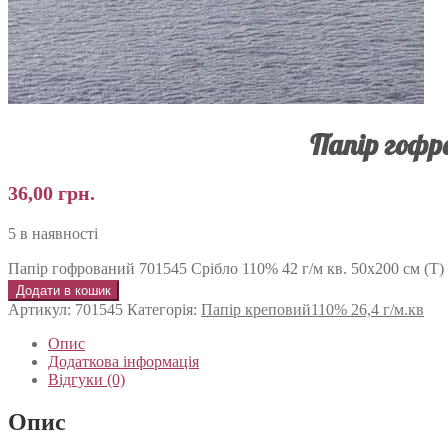
Папір гофро
36,00
грн.
5 в наявності
Папір гофрований 701545 Срібло 110% 42 г/м кв. 50х200 см (Т) 
Додати в кошик
Артикул:
701545
Категорія:
Папір креповий110% 26,4 г/м.кв
Опис
Додаткова інформація
Відгуки (0)
Опис