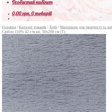
Особистий кабінет
0,00
грн.
0 товарів
Головна
/
Каталог товарів
/
Хобі
/
Матеріали для творчості та хо
Срібло 110% 42 г/м кв. 50х200 см (Т)