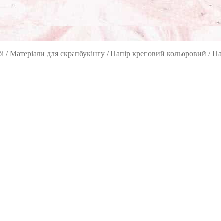
бі
/
Матеріали для скрапбукінгу
/
Папір креповий кольоровий
/
Па