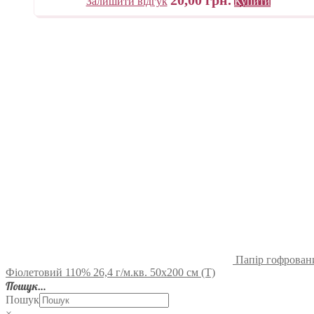
Залишити відгук
Купити
Папір гофровани
Фіолетовий 110% 26,4 г/м.кв. 50х200 см (Т)
Пошук…
Пошук
×