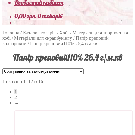
Особистий кабінет
0,00
грн.
0 товарів
Головна
/
Каталог товарів
/
Хобі
/
Матеріали для творчості та
хобі
/
Матеріали для скрапбукінгу
/
Папір креповий
кольоровий
/
Папір креповий110% 26,4 г/м.кв
Папір креповий110% 26,4 г/м.кв
Показано 1–12 із 16
1
2
→