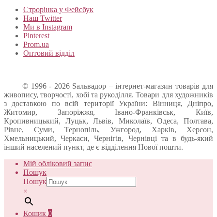
Строрінка у Фейсбук
Наш Twitter
Ми в Instagram
Pinterest
Prom.ua
Оптовий відділ
© 1996 - 2026 Sальвадор – інтернет-магазин товарів для
живопису, творчості, хобі та рукоділля. Товари для художників
з доставкою по всій території України: Вінниця, Дніпро,
Житомир, Запоріжжя, Івано-Франківськ, Київ,
Кропивницький, Луцьк, Львів, Миколаїв, Одеса, Полтава,
Рівне, Суми, Тернопіль, Ужгород, Харків, Херсон,
Хмельницький, Черкаси, Чернігів, Чернівці та в будь-який
інший населений пункт, де є відділення Нової пошти.
Мій обліковий запис
Пошук
Пошук
×
Кошик
0