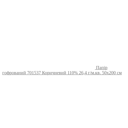
Папір
гофрований 701537 Коричневий 110% 26,4 г/м.кв. 50х200 см