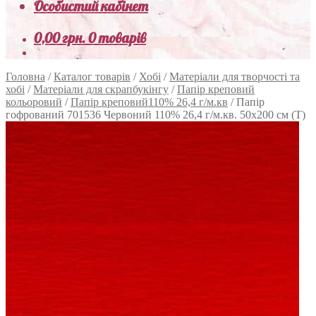
Особистий кабінет
0,00
грн.
0 товарів
Головна
/
Каталог товарів
/
Хобі
/
Матеріали для творчості та
хобі
/
Матеріали для скрапбукінгу
/
Папір креповий
кольоровий
/
Папір креповий110% 26,4 г/м.кв
/
Папір
гофрований 701536 Червоний 110% 26,4 г/м.кв. 50х200 см (Т)