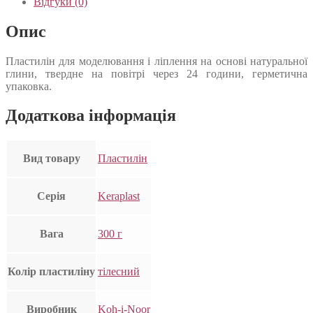
Відгуки (0)
Опис
Пластилін для моделювання і ліплення на основі натуральної
глини, твердне на повітрі через 24 години, герметична
упаковка.
Додаткова інформація
Вид товару
Пластилін
Серія
Keraplast
Вага
300 г
Колір пластиліну
тілесний
Виробник
Koh-i-Noor