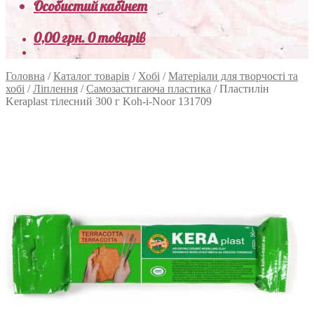
Особистий кабінет
0,00
грн.
0 товарів
Головна
/
Каталог товарів
/
Хобі
/
Матеріали для творчості та
хобі
/
Ліплення
/
Самозастигаюча пластика
/
Пластилін
Keraplast тілесний 300 г Koh-i-Noor 131709