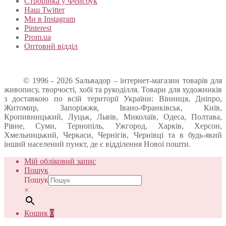
Строрінка у Фейсбук
Наш Twitter
Ми в Instagram
Pinterest
Prom.ua
Оптовий відділ
© 1996 - 2026 Sальвадор – інтернет-магазин товарів для
живопису, творчості, хобі та рукоділля. Товари для художників
з доставкою по всій території України: Вінниця, Дніпро,
Житомир, Запоріжжя, Івано-Франківськ, Київ,
Кропивницький, Луцьк, Львів, Миколаїв, Одеса, Полтава,
Рівне, Суми, Тернопіль, Ужгород, Харків, Херсон,
Хмельницький, Черкаси, Чернігів, Чернівці та в будь-який
інший населений пункт, де є відділення Нової пошти.
Мій обліковий запис
Пошук
Пошук
×
Кошик
0