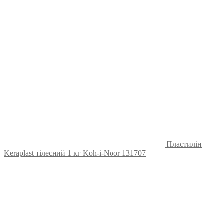
Пластилін
Keraplast тілесний 1 кг Koh-i-Noor 131707