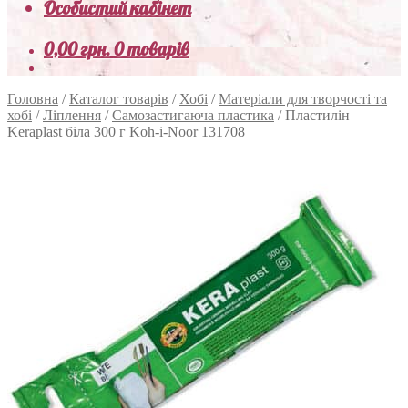
Особистий кабінет
0,00
грн.
0 товарів
Головна
/
Каталог товарів
/
Хобі
/
Матеріали для творчості та
хобі
/
Ліплення
/
Самозастигаюча пластика
/
Пластилін
Keraplast біла 300 г Koh-i-Noor 131708