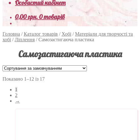
Особистий кабінет
0,00
грн.
0 товарів
Головна
/
Каталог товарів
/
Хобі
/
Матеріали для творчості та
хобі
/
Ліплення
/
Самозастигаюча пластика
Самозастигаюча пластика
Показано 1–12 із 17
1
2
→