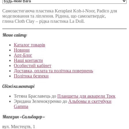
Самозастигаюча пластика Keraplast Koh-i-Noor, Padico для
моделювання та ліплення. Рідина, що самозатвердіє,
глина Cloth Clay – рідка пластика La Doll.
Меню сайту:
Каталог товарів
Новини
Арт-Блог
Наші контакти
Особистий кабінет
Доставка, оплата та політика повернень
Політика безпеки
Свіжі коментарі
Тетяна Браславець
до
Планшеты для акварели Трек
Эридана Зеленокуренко
до
Альбомы и скетчбуки
Gamma
Магазин «Сальвадор»
вул. Мистецтв, 1