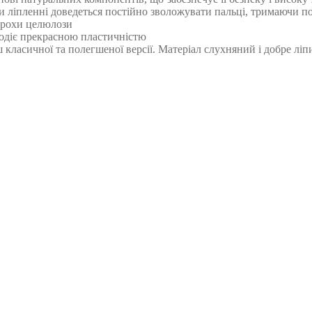
ри ліпленні доведеться постійно зволожувати пальці, тримаючи по
е трохи целюлози
олодіє прекрасною пластичністю
іш класичної та полегшеної версії. Матеріал слухняний і добре ліп