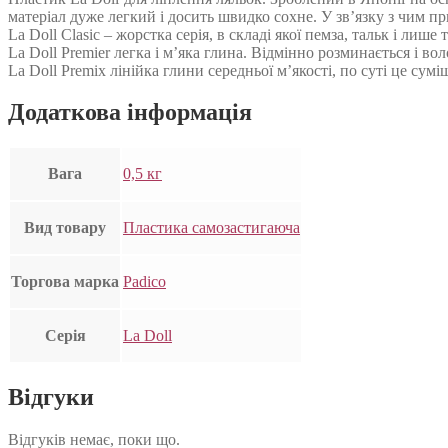
матеріал дуже легкий і досить швидко сохне. У зв’язку з чим п
La Doll Clasic – жорстка серія, в складі якої пемза, тальк і лиш
La Doll Premier легка і м’яка глина. Відмінно розминається і в
La Doll Premix лінійка глини середньої м’якості, по суті це сум
Додаткова інформація
Вага
0,5 кг
Вид товару
Пластика самозастигаюча
Торгова марка
Padico
Серія
La Doll
Відгуки
Відгуків немає, поки що.