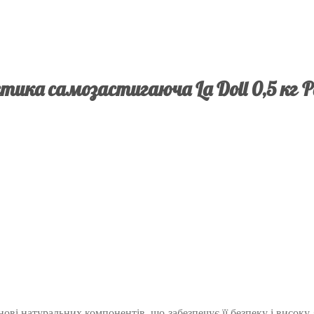
тика самозастигаюча La Doll 0,5 кг P
ові натуральних компонентів, що забезпечує її безпеку і високу 