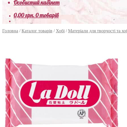
Особистий кабінет
0,00
грн.
0 товарів
Головна
/
Каталог товарів
/
Хобі
/
Матеріали для творчості та хо