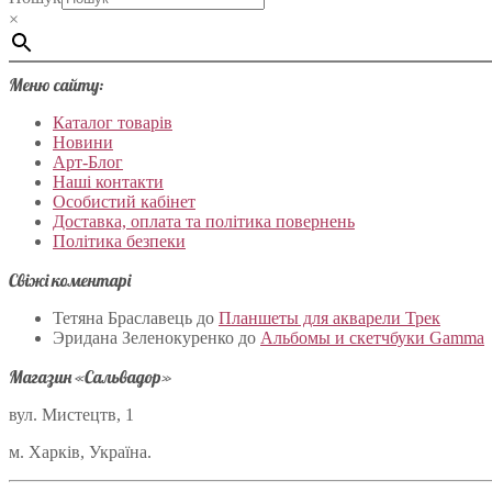
×
Меню сайту:
Каталог товарів
Новини
Арт-Блог
Наші контакти
Особистий кабінет
Доставка, оплата та політика повернень
Політика безпеки
Свіжі коментарі
Тетяна Браславець
до
Планшеты для акварели Трек
Эридана Зеленокуренко
до
Альбомы и скетчбуки Gamma
Магазин «Сальвадор»
вул. Мистецтв, 1
м. Харків, Україна.