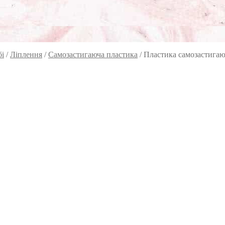
бі
/
Ліплення
/
Самозастигаюча пластика
/
Пластика самозастигаюч