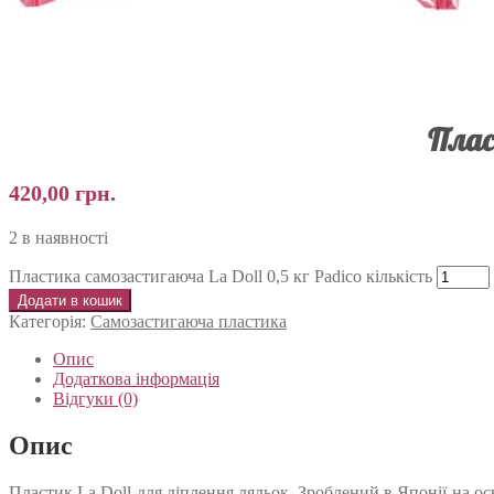
Плас
420,00
грн.
2 в наявності
Пластика самозастигаюча La Doll 0,5 кг Padico кількість
Додати в кошик
Категорія:
Самозастигаюча пластика
Опис
Додаткова інформація
Відгуки (0)
Опис
Пластик La Doll для ліплення ляльок. Зроблений в Японії на осн