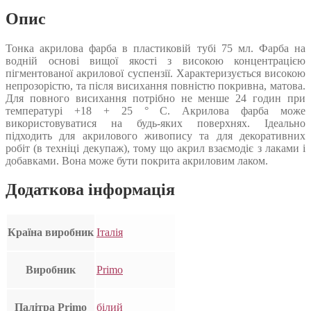
Опис
Тонка акрилова фарба в пластиковій тубі 75 мл. Фарба на
водній основі вищої якості з високою концентрацією
пігментованої акрилової суспензії. Характеризується високою
непрозорістю, та після висихання повністю покривна, матова.
Для повного висихання потрібно не менше 24 годин при
температурі +18 + 25 ° С. Акрилова фарба може
використовуватися на будь-яких поверхнях. Ідеально
підходить для акрилового живопису та для декоративних
робіт (в техніці декупаж), тому що акрил взаємодіє з лаками і
добавками. Вона може бути покрита акриловим лаком.
Додаткова інформація
Країна виробник
Італія
Виробник
Primo
Палітра Primo
білий