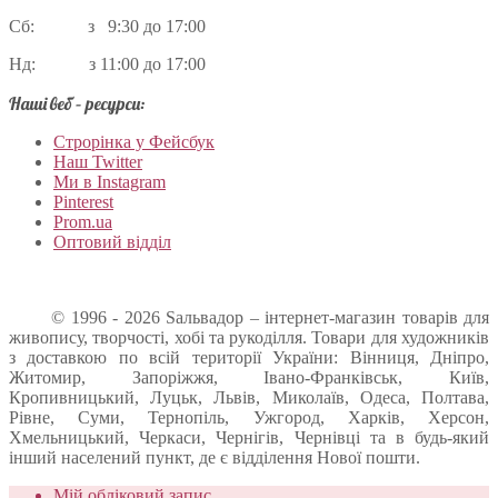
Сб: з 9:30 до 17:00
Нд: з 11:00 до 17:00
Наші веб – ресурси:
Строрінка у Фейсбук
Наш Twitter
Ми в Instagram
Pinterest
Prom.ua
Оптовий відділ
© 1996 - 2026 Sальвадор – інтернет-магазин товарів для
живопису, творчості, хобі та рукоділля. Товари для художників
з доставкою по всій території України: Вінниця, Дніпро,
Житомир, Запоріжжя, Івано-Франківськ, Київ,
Кропивницький, Луцьк, Львів, Миколаїв, Одеса, Полтава,
Рівне, Суми, Тернопіль, Ужгород, Харків, Херсон,
Хмельницький, Черкаси, Чернігів, Чернівці та в будь-який
інший населений пункт, де є відділення Нової пошти.
Мій обліковий запис