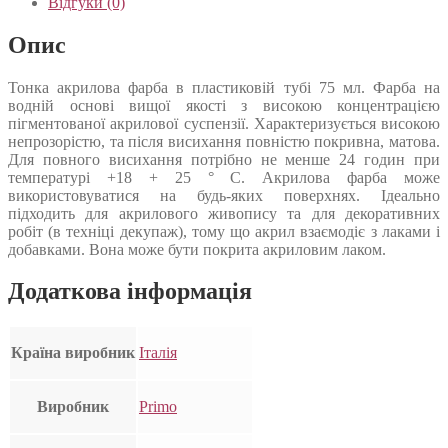
Відгуки (0)
Опис
Тонка акрилова фарба в пластиковій тубі 75 мл. Фарба на
водній основі вищої якості з високою концентрацією
пігментованої акрилової суспензії. Характеризується високою
непрозорістю, та після висихання повністю покривна, матова.
Для повного висихання потрібно не менше 24 годин при
температурі +18 + 25 ° С. Акрилова фарба може
використовуватися на будь-яких поверхнях. Ідеально
підходить для акрилового живопису та для декоративних
робіт (в техніці декупаж), тому що акрил взаємодіє з лаками і
добавками. Вона може бути покрита акриловим лаком.
Додаткова інформація
Країна виробник
Італія
Виробник
Primo