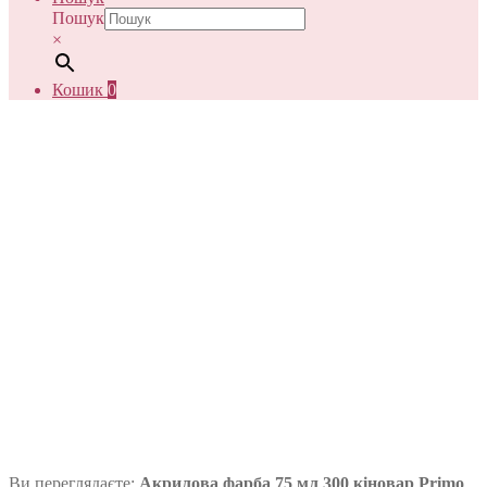
Пошук
×
Кошик
0
Ви переглядаєте:
Акрилова фарба 75 мл 300 кіновар Primo