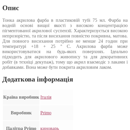
Опис
Тонка акрилова фарба в пластиковій тубі 75 мл. Фарба на
водній основі вищої якості з високою концентрацією
пігментованої акрилової суспензії. Характеризується високою
непрозорістю, та після висихання повністю покривна, матова.
Для повного висихання потрібно не менше 24 годин при
температурі +18 + 25 ° С. Акрилова фарба може
використовуватися на будь-яких поверхнях. Ідеально
підходить для акрилового живопису та для декоративних
робіт (в техніці декупаж), тому що акрил взаємодіє з лаками і
добавками. Вона може бути покрита акриловим лаком.
Додаткова інформація
Країна виробник
Італія
Виробник
Primo
Палітра Primo
киноварь