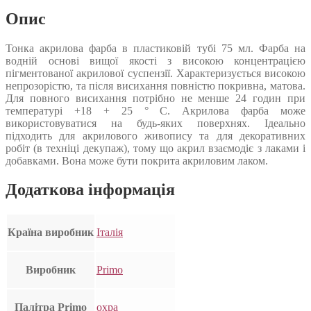
Опис
Тонка акрилова фарба в пластиковій тубі 75 мл. Фарба на
водній основі вищої якості з високою концентрацією
пігментованої акрилової суспензії. Характеризується високою
непрозорістю, та після висихання повністю покривна, матова.
Для повного висихання потрібно не менше 24 годин при
температурі +18 + 25 ° С. Акрилова фарба може
використовуватися на будь-яких поверхнях. Ідеально
підходить для акрилового живопису та для декоративних
робіт (в техніці декупаж), тому що акрил взаємодіє з лаками і
добавками. Вона може бути покрита акриловим лаком.
Додаткова інформація
Країна виробник
Італія
Виробник
Primo
Палітра Primo
охра