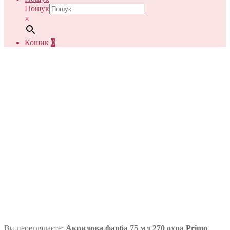
Пошук
×
Кошик
0
Ви переглядаєте:
Акрилова фарба 75 мл 270 охра Primo