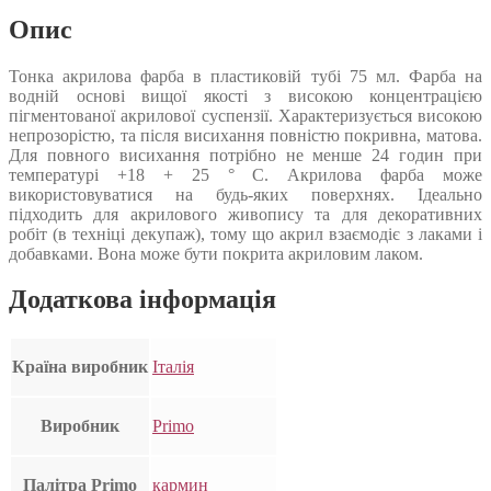
Опис
Тонка акрилова фарба в пластиковій тубі 75 мл. Фарба на
водній основі вищої якості з високою концентрацією
пігментованої акрилової суспензії. Характеризується високою
непрозорістю, та після висихання повністю покривна, матова.
Для повного висихання потрібно не менше 24 годин при
температурі +18 + 25 ° С. Акрилова фарба може
використовуватися на будь-яких поверхнях. Ідеально
підходить для акрилового живопису та для декоративних
робіт (в техніці декупаж), тому що акрил взаємодіє з лаками і
добавками. Вона може бути покрита акриловим лаком.
Додаткова інформація
Країна виробник
Італія
Виробник
Primo
Палітра Primo
кармин