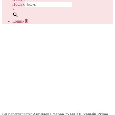
Пошук
×
Кошик
0
Ви переглядаєте:
Акрилова фарба 75 мл 310 кармін Primo