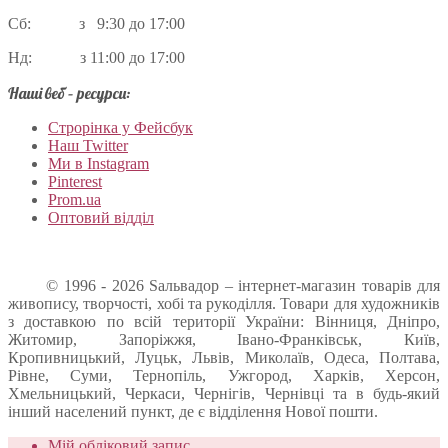
Сб: з 9:30 до 17:00
Нд: з 11:00 до 17:00
Наші веб – ресурси:
Строрінка у Фейсбук
Наш Twitter
Ми в Instagram
Pinterest
Prom.ua
Оптовий відділ
© 1996 - 2026 Sальвадор – інтернет-магазин товарів для
живопису, творчості, хобі та рукоділля. Товари для художників
з доставкою по всій території України: Вінниця, Дніпро,
Житомир, Запоріжжя, Івано-Франківськ, Київ,
Кропивницький, Луцьк, Львів, Миколаїв, Одеса, Полтава,
Рівне, Суми, Тернопіль, Ужгород, Харків, Херсон,
Хмельницький, Черкаси, Чернігів, Чернівці та в будь-який
інший населений пункт, де є відділення Нової пошти.
Мій обліковий запис