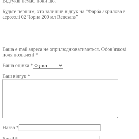
Відгуків немає, поки що.
Будьте першим, хто залишив відгук на “Фарба акрилова в
аерозолі 02 Чорна 200 мл Renesans”
Ваша e-mail адреса не оприлюднюватиметься.
Обов’язкові
поля позначені
*
Ваша оцінка
*
Ваш відгук
*
Назва
*
Email
*