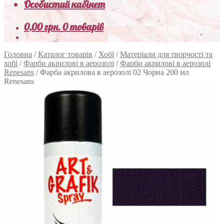
Особистий кабінет
0,00
грн.
0 товарів
Головна
/
Каталог товарів
/
Хобі
/
Матеріали для творчості та
хобі
/
Фарби акрилові в аерозолі
/
Фарби акрилові в аерозолі
Renesans
/
Фарба акрилова в аерозолі 02 Чорна 200 мл
Renesans