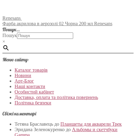
Renesans
Фарба акрилова в аерозолі 02 Чорна 200 мл Renesans
Пошук…
Пошук
×
Меню сайту:
Каталог товарів
Новини
Арт-Блог
Наші контакти
Особистий кабінет
Доставка, оплата та політика повернень
Політика безпеки
Свіжі коментарі
Тетяна Браславець
до
Планшеты для акварели Трек
Эридана Зеленокуренко
до
Альбомы и скетчбуки
Gamma