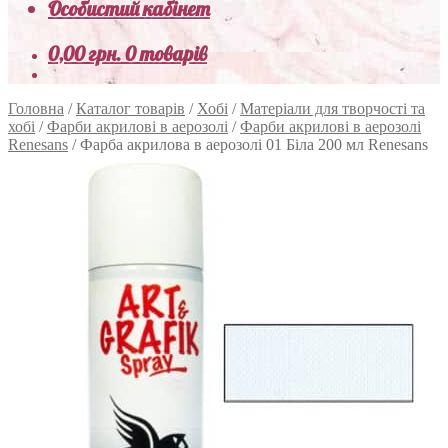
Особистий кабінет
0,00
грн.
0 товарів
Головна
/
Каталог товарів
/
Хобі
/
Матеріали для творчості та
хобі
/
Фарби акрилові в аерозолі
/
Фарби акрилові в аерозолі
Renesans
/
Фарба акрилова в аерозолі 01 Біла 200 мл Renesans