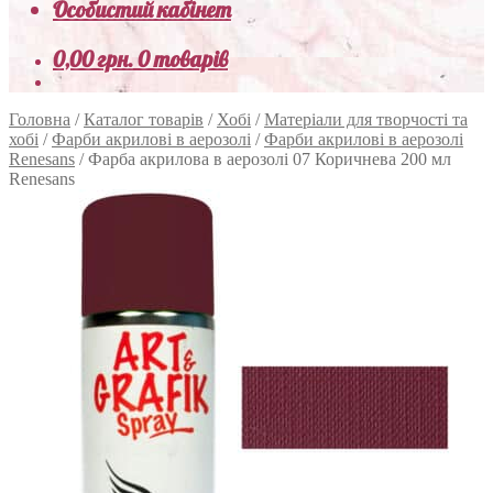
Особистий кабінет
0,00
грн.
0 товарів
Головна
/
Каталог товарів
/
Хобі
/
Матеріали для творчості та
хобі
/
Фарби акрилові в аерозолі
/
Фарби акрилові в аерозолі
Renesans
/
Фарба акрилова в аерозолі 07 Коричнева 200 мл
Renesans