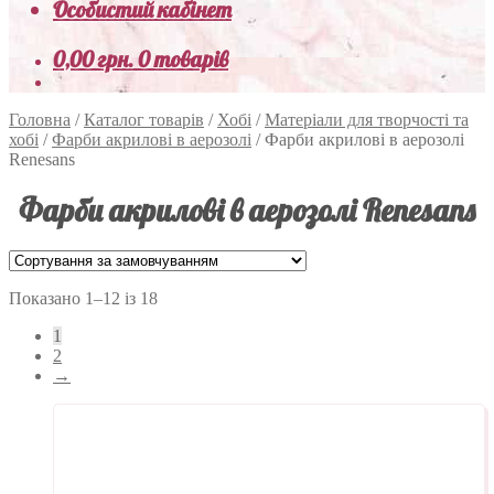
Особистий кабінет
0,00
грн.
0 товарів
Головна
/
Каталог товарів
/
Хобі
/
Матеріали для творчості та
хобі
/
Фарби акрилові в аерозолі
/
Фарби акрилові в аерозолі
Renesans
Фарби акрилові в аерозолі Renesans
Показано 1–12 із 18
1
2
→