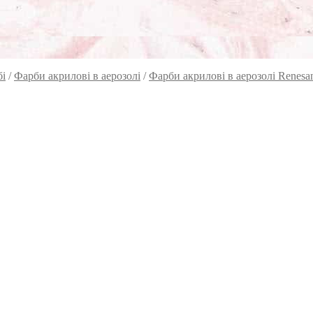
бі
/
Фарби акрилові в аерозолі
/
Фарби акрилові в аерозолі Renesa