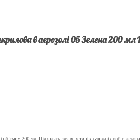
крилова в аерозолі 05 Зелена 200 мл 
 об’ємом 200 мл. Підходять для всіх типів художніх робіт, декор