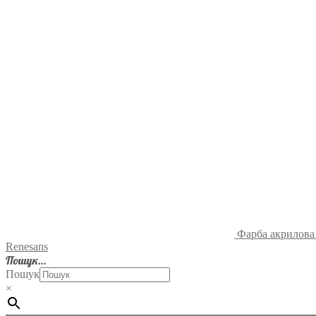
Фарба акрилова 
Renesans
Пошук…
Пошук
×