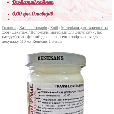
Особистий кабінет
0,00
грн.
0 товарів
Головна
/
Каталог товарів
/
Хобі
/
Матеріали для творчості та
хобі
/
Декупаж
/
Допоміжні матеріали для декупажу
/
Лак
(медіум) трансферний для перенесення зображення для
декупажу 110 мл Renesans Польша