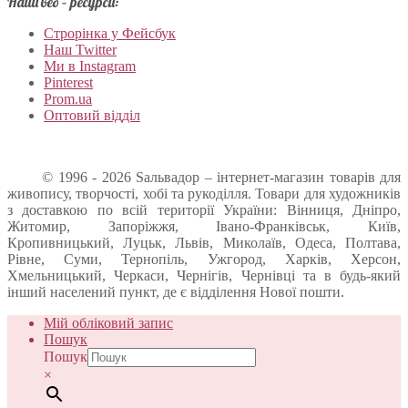
Наші веб – ресурси:
Строрінка у Фейсбук
Наш Twitter
Ми в Instagram
Pinterest
Prom.ua
Оптовий відділ
© 1996 - 2026 Sальвадор – інтернет-магазин товарів для
живопису, творчості, хобі та рукоділля. Товари для художників
з доставкою по всій території України: Вінниця, Дніпро,
Житомир, Запоріжжя, Івано-Франківськ, Київ,
Кропивницький, Луцьк, Львів, Миколаїв, Одеса, Полтава,
Рівне, Суми, Тернопіль, Ужгород, Харків, Херсон,
Хмельницький, Черкаси, Чернігів, Чернівці та в будь-який
інший населений пункт, де є відділення Нової пошти.
Мій обліковий запис
Пошук
Пошук
×