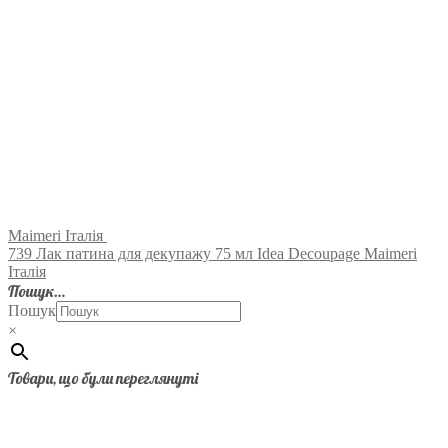
Maimeri Італія
739 Лак патина для декупажу 75 мл Idea Decoupage Maimeri
Італія
Пошук…
Пошук
×
Товари, що були переглянуті