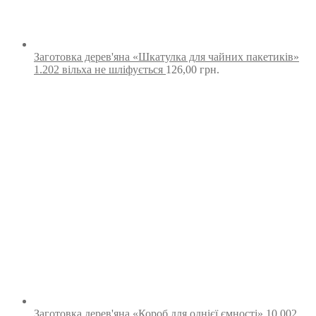
Заготовка дерев'яна «Шкатулка для чайних пакетиків»
1.202 вільха не шліфується
126,00
грн.
Заготовка дерев'яна «Короб для однієї ємності» 10.002