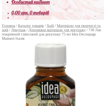
Особистий кабінет
0,00
грн.
0 товарів
Головна
/
Каталог товарів
/
Хобі
/
Матеріали для творчості та
хобі
/
Декупаж
/
Допоміжні матеріали для декупажу
/
738 Лак
покривний глянсовий для декупажу 75 мл Idea Decoupage
Maimeri Італія