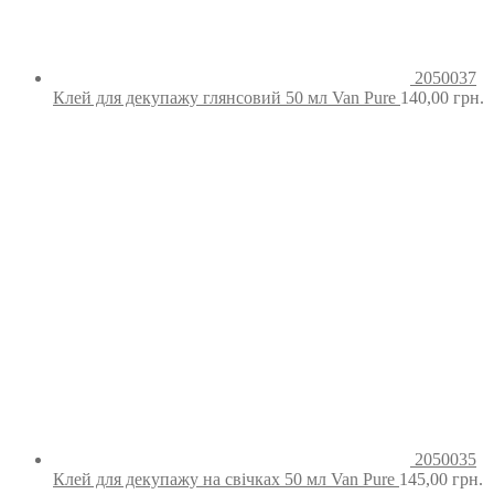
2050037
Клей для декупажу глянсовий 50 мл Van Pure
140,00
грн.
2050035
Клей для декупажу на свічках 50 мл Van Pure
145,00
грн.