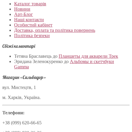
Каталог товарів
Новини
Арт-Блог
Наші контакти
Особистий кабінет
Доставка, оплата та політика повернень
Політика безпеки
Свіжі коментарі
Тетяна Браславець
до
Планшеты для акварели Трек
Эридана Зеленокуренко
до
Альбомы и скетчбуки
Gamma
Магазин «Сальвадор»
вул. Мистецтв, 1
м. Харків, Україна.
Телефони:
+38 (099) 620-66-65