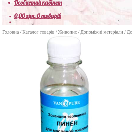
Особистий кабінет
0,00
грн.
0 товарів
Головна
/
Каталог товарів
/
Живопис
/
Допоміжні матеріали
/
До