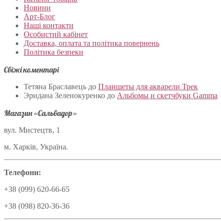
Новини
Арт-Блог
Наші контакти
Особистий кабінет
Доставка, оплата та політика повернень
Політика безпеки
Свіжі коментарі
Тетяна Браславець
до
Планшеты для акварели Трек
Эридана Зеленокуренко
до
Альбомы и скетчбуки Gamma
Магазин «Сальвадор»
вул. Мистецтв, 1
м. Харків, Україна.
Телефони:
+38 (099) 620-66-65
+38 (098) 820-36-36