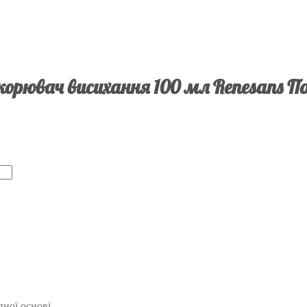
корювач висихання 100 мл Renesans П
ної основі.