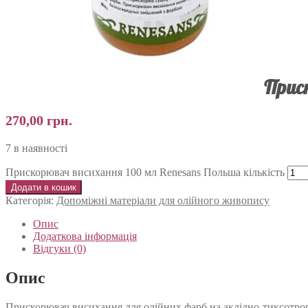
Прис
270,00
грн.
7 в наявності
Прискорювач висихання 100 мл Renesans Польша кількість
Додати в кошик
Категорія:
Допоміжні матеріали для олійного живопису
Опис
Додаткова інформація
Відгуки (0)
Опис
Прискорювач висихання для олійних фарб на аклідно-тиксотроп