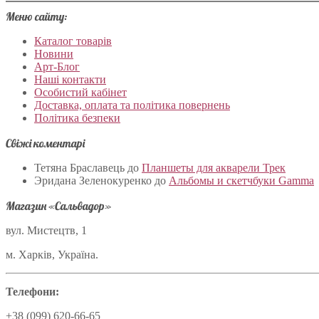
Меню сайту:
Каталог товарів
Новини
Арт-Блог
Наші контакти
Особистий кабінет
Доставка, оплата та політика повернень
Політика безпеки
Свіжі коментарі
Тетяна Браславець
до
Планшеты для акварели Трек
Эридана Зеленокуренко
до
Альбомы и скетчбуки Gamma
Магазин «Сальвадор»
вул. Мистецтв, 1
м. Харків, Україна.
Телефони:
+38 (099) 620-66-65