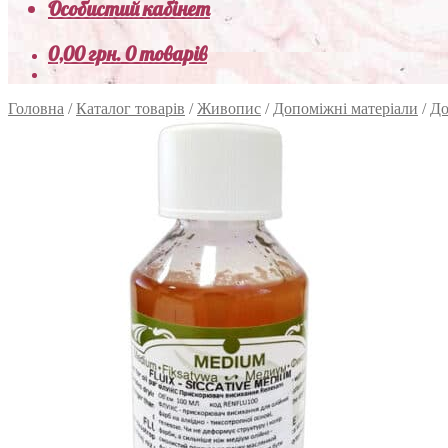
Особистий кабінет
0,00
грн.
0 товарів
Головна
/
Каталог товарів
/
Живопис
/
Допоміжні матеріали
/
До