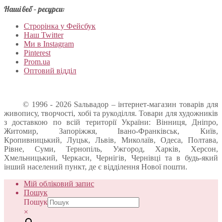
Наші веб – ресурси:
Строрінка у Фейсбук
Наш Twitter
Ми в Instagram
Pinterest
Prom.ua
Оптовий відділ
© 1996 - 2026 Sальвадор – інтернет-магазин товарів для
живопису, творчості, хобі та рукоділля. Товари для художників
з доставкою по всій території України: Вінниця, Дніпро,
Житомир, Запоріжжя, Івано-Франківськ, Київ,
Кропивницький, Луцьк, Львів, Миколаїв, Одеса, Полтава,
Рівне, Суми, Тернопіль, Ужгород, Харків, Херсон,
Хмельницький, Черкаси, Чернігів, Чернівці та в будь-який
інший населений пункт, де є відділення Нової пошти.
Мій обліковий запис
Пошук
Пошук
×