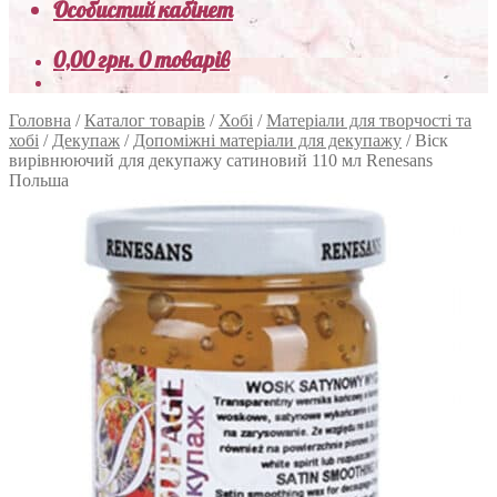
Особистий кабінет
0,00
грн.
0 товарів
Головна
/
Каталог товарів
/
Хобі
/
Матеріали для творчості та
хобі
/
Декупаж
/
Допоміжні матеріали для декупажу
/
Віск
вирівнюючий для декупажу сатиновий 110 мл Renesans
Польша