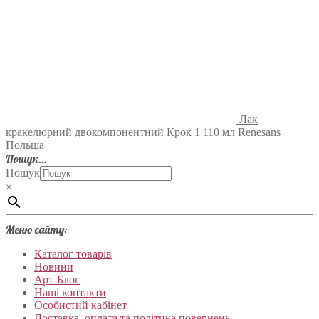
Лак
кракелюрний двокомпонентний Крок 1 110 мл Renesans
Польша
Пошук…
Пошук
×
Меню сайту:
Каталог товарів
Новини
Арт-Блог
Наші контакти
Особистий кабінет
Доставка, оплата та політика повернень