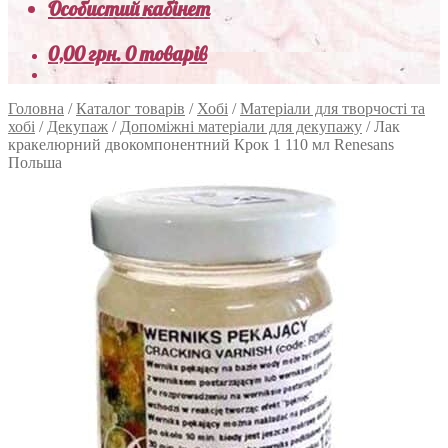
Особистий кабінет
0,00
грн.
0 товарів
Головна
/
Каталог товарів
/
Хобі
/
Матеріали для творчості та
хобі
/
Декупаж
/
Допоміжні матеріали для декупажу
/
Лак
кракелюрний двокомпонентний Крок 1 110 мл Renesans
Польша