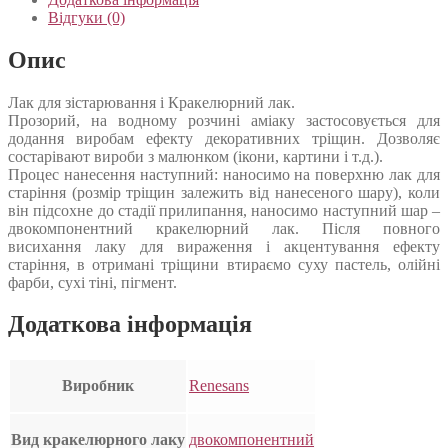
Відгуки (0)
Опис
Лак для зістарювання і Кракелюрний лак.
Прозорий, на водному розчині аміаку застосовується для
додання виробам ефекту декоративних тріщин. Дозволяє
состарівают вироби з малюнком (ікони, картини і т.д.).
Процес нанесення наступний: наносимо на поверхню лак для
старіння (розмір тріщин залежить від нанесеного шару), коли
він підсохне до стадії прилипання, наносимо наступний шар –
двокомпонентний кракелюрний лак. Після повного
висихання лаку для вираження і акцентування ефекту
старіння, в отримані тріщини втираємо суху пастель, олійні
фарби, сухі тіні, пігмент.
Додаткова інформація
Виробник
Renesans
Вид кракелюрного лаку
двокомпонентний