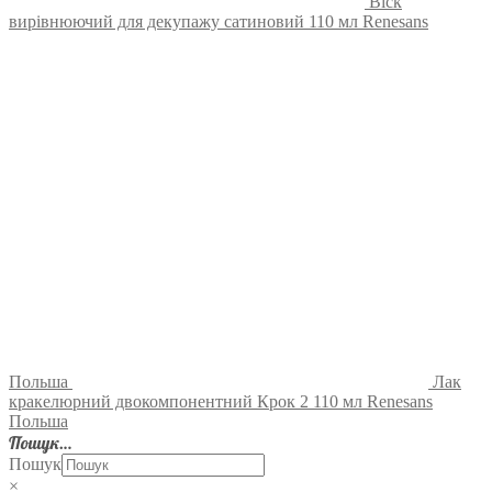
Віск
вирівнюючий для декупажу сатиновий 110 мл Renesans
Польша
Лак
кракелюрний двокомпонентний Крок 2 110 мл Renesans
Польша
Пошук…
Пошук
×