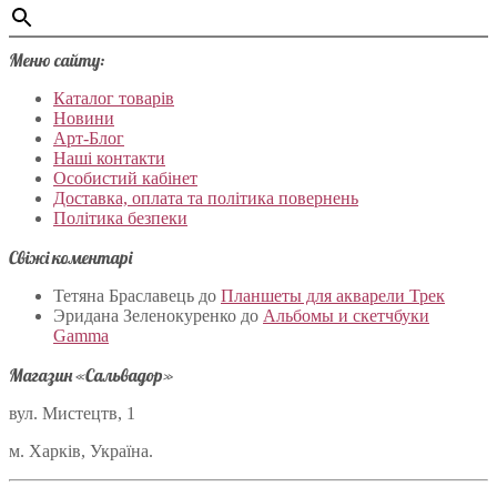
Меню сайту:
Каталог товарів
Новини
Арт-Блог
Наші контакти
Особистий кабінет
Доставка, оплата та політика повернень
Політика безпеки
Свіжі коментарі
Тетяна Браславець
до
Планшеты для акварели Трек
Эридана Зеленокуренко
до
Альбомы и скетчбуки
Gamma
Магазин «Сальвадор»
вул. Мистецтв, 1
м. Харків, Україна.